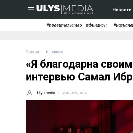
Новости
#правительство
#финансы
#назначе
Главная
Интервью
«Я благодарна своим
интервью Самал Ибр
Ulysmedia
28.06.2026, 16:32