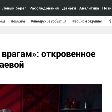
Левый берег
Расследования
Деньги
Аналитика
Пози
ния
#акимы
#январские события
#война в Украине
$
 врагам»: откровенное
аевой