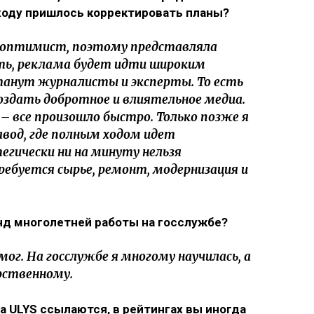
о ходу пришлось корректировать планы?
и оптимист, поэтому представляла
ать, реклама будет идти широким
станут журналисты и эксперты. То есть
оздать добротное и влиятельное медиа.
– все произошло быстро. Только позже я
авод, где полным ходом идет
егически ни на минуту нельзя
ребуется сырье, ремонт, модернизация и
унд многолетней работы на госслужбе?
г. На госслужбе я многому научилась, а
рственному.
на ULYS ссылаются, в рейтингах вы иногда