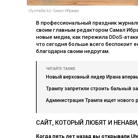
Ulysmedia.kz/ Самал Ибраева
В профессиональный праздник журнали
своим главным редактором Самал Ибрае
новые медиа, как пережила DDoS-атаки 
что сегодня больше всего беспокоит ее
благодарна своим недругам.
ЧИТАЙТЕ ТАКЖЕ
Новый верховный лидер Ирана впервы
Трампу запретили строить бальный за
Администрация Трампа ищет нового 
САЙТ, КОТОРЫЙ ЛЮБЯТ И НЕНАВ
Когда пять лет назад вы открывали Ul