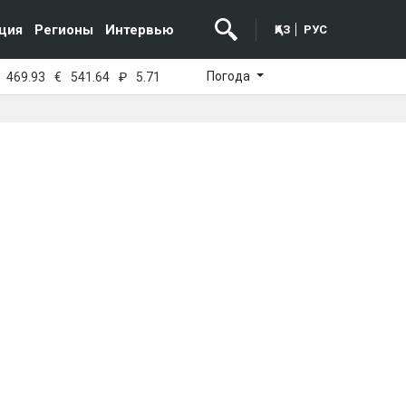
ция
Регионы
Интервью
ҚАЗ
РУС
Погода
469.93
€
541.64
₽
5.71