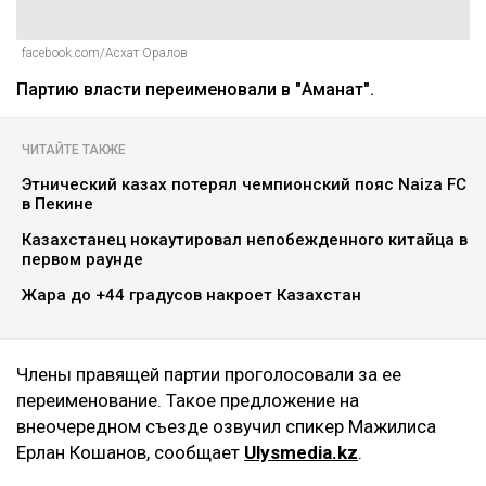
facebook.com/Асхат Оралов
Партию власти переименовали в "Аманат".
ЧИТАЙТЕ ТАКЖЕ
Этнический казах потерял чемпионский пояс Naiza FC
в Пекине
Казахстанец нокаутировал непобежденного китайца в
первом раунде
Жара до +44 градусов накроет Казахстан
Члены правящей партии проголосовали за ее
переименование. Такое предложение на
внеочередном съезде озвучил спикер Мажилиса
Ерлан Кошанов, сообщает
Ulysmedia
.
kz
.