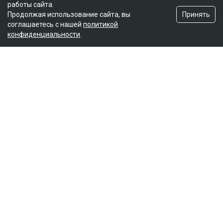
работы сайта.
Принять
Продолжая использование сайта, вы
соглашаетесь с нашей
политикой
конфиденциальности
.
Главная
Новости
Отец погибшей в ДТП на аль-
Фараби потребовал с Александра
Пака 100 миллионов
Динара Бекболаева
07.08.2026, 14:27