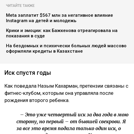
Коллаж Ulysmedia.kz
Назым Кахарман сообщила, что мать ее бывшего
мужа Куандыка Бишимбаева подала против нее иск
почти на 25 млн тенге. По словам Кахарман, это
четвертое судебное разбирательство,
инициированное семьей осужденного экс-министра
за последние два года, ссообщает Ulysmedia.kz.
ЧИТАЙТЕ ТАКЖЕ