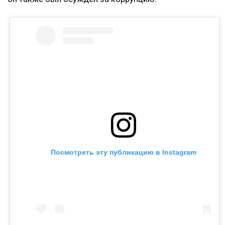
Кахарман также сказала, что после нового иска
может сама обратиться в суд. Она намерена
потребовать алименты, поскольку они
выплачивались не полностью.
Контекст
Ранее Назым Кахарман
рассказала
о жизни с
Куандыком Бишимбаевым. Во время брака женщина
столкнулась с изменами, тотальным контролем,
психологическим давлением и физической
агрессией.
Напомним, бывший министр национальной
экономики Куандык Бишимбаев отбывает 24-летний
срок по делу об убийстве Салтанат Нукеновой. Ранее
он также был осужден за коррупцию.