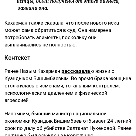
что развелась, что высказала свое мнение,
что дети не хотят общаться с ними, –
комментирует она.
По её словам, помещение, где работал фитнес-клуб,
было оформлено на мать Куандыка Бишимбаева
(Альмиру Нурлыбекову), а сама она управляла
бизнесом по договору доверительного управления.
Теперь же этот договор стал основанием для
денежных требований.
– Мне тогда казалось, что я попала в
замечательную семью, и я не видела никаких
рисков. Сейчас понимаю, что договор
доверительного управления может стать
ловушкой. Спустя годы с меня требуют
вернуть деньги, которые, как считают
истцы, были получены от этого бизнеса, –
заявила она.