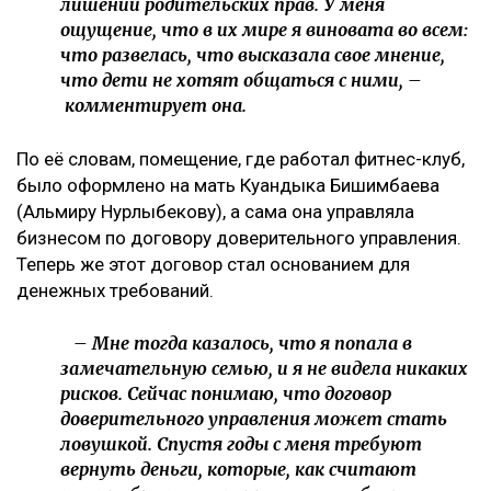
Meta заплатит $567 млн за негативное влияние
Instagram на детей и молодежь
Крики и эмоции: как Бажкенова отреагировала на
показания в суде
На бездомных и психически больных людей массово
оформляли кредиты в Казахстане
Иск спустя годы
Как поведала Назым Кахарман, претензии связаны с
фитнес-клубом, которым она управляла после
рождения второго ребенка.
– Это уже четвертый иск за два года в мою
сторону, но первый – от бывшей свекрови. Я
за все это время подала только один иск, о
лишении родительских прав. У меня
ощущение, что в их мире я виновата во всем: