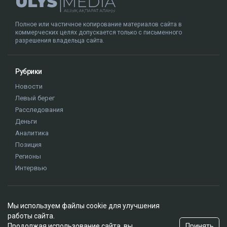
Публикация от Nazym Kakharman (@nazymkakharman)
суд
иск
Куандык Бишимбаев
Назым Кахарман
Альмира Нурлыбекова
Мы используем файлы cookie для улучшения
работы сайта.
Принять
Продолжая использование сайта, вы