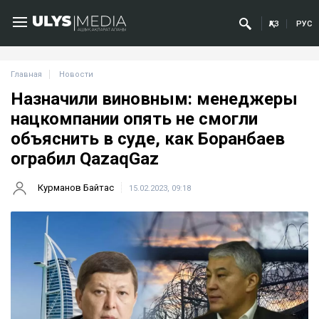
ҚАЗ
РУС
Главная
Новости
Назначили виновным: менеджеры
нацкомпании опять не смогли
объяснить в суде, как Боранбаев
ограбил QazaqGaz
Курманов Байтас
15.02.2023, 09:18