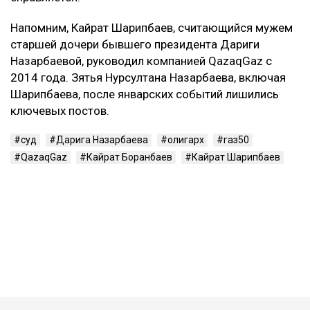
Напомним, Кайрат Шарипбаев, считающийся мужем
старшей дочери бывшего президента Дариги
Назарбаевой, руководил компанией QazaqGaz с
2014 года. Зятья Нурсултана Назарбаева, включая
Шарипбаева, после январских событий лишились
ключевых постов.
суд
Дарига Назарбаева
олигарх
газ50
QazaqGaz
Кайрат Боранбаев
Кайрат Шарипбаев