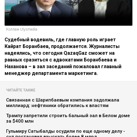
Коллаж Ulysmedia
Судебный водевиль, где главную роль играет
Кайрат Боранбаев, продолжается. Журналисты
надеялись, что сегодня QazaqGaz сможет на
равных сразиться с адвокатами Боранбаева и
Наханова – в зал заседаний пожаловал главный
менеджер департамента маркетинга.
ЧИТАЙТЕ ТАКЖЕ
Связанная с Шарипбаевым компания задолжала
миллиард: нефтяники обратились к властям
Трампу запретили строить бальный зал в Белом доме
за $400 млн
Гульмиру Сатыбалды осудили по еще одному делу -
суд постановил взыскать более 8 млрд