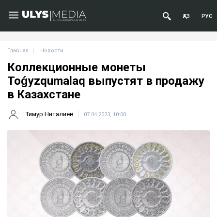
ҚАЗ
РУС
Главная
Новости
Коллекционные монеты
Toǵyzqumalaq выпустят в продажу
в Казахстане
Тимур Ниталиев
07.04.2023, 10:00