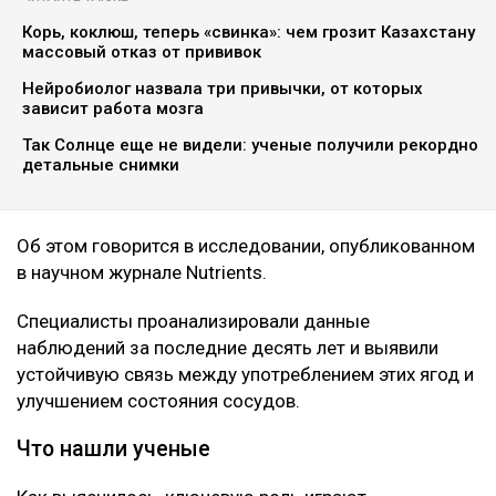
botanichka
Ученые пришли к выводу, что темный виноград и
черника способны положительно влиять на
здоровье сердечно-сосудистой системы, передает
Ulysmedia.kz.
ЧИТАЙТЕ ТАКЖЕ