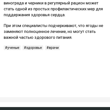
ресвератрол.
Эти вещества помогают снижать уровень «плохого»
холестерина, а также уменьшают воспалительные
процессы в организме.
Кроме того, они положительно влияют на
эластичность сосудов и общее состояние сердечно-
сосудистой системы.
Кому особенно полезно
Наиболее выраженный защитный эффект ученые
зафиксировали у людей с избыточным весом,
повышенным артериальным давлением и
метаболическим синдромом.
Исследователи отмечают, что включение темного
винограда и черники в регулярный рацион может