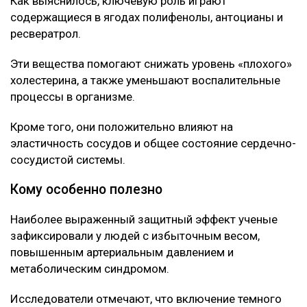
Корь, коклюш, теперь «свинка»: чем грозит Казахстану
массовый отказ от прививок
Нейробиолог назвала три привычки, от которых
зависит работа мозга
Так Солнце еще не видели: ученые получили рекордно
детальные снимки
Об этом говорится в исследовании, опубликованном
в научном журнале Nutrients.
Специалисты проанализировали данные
наблюдений за последние десять лет и выявили
устойчивую связь между употреблением этих ягод и
улучшением состояния сосудов.
Что нашли ученые
Как выяснилось, ключевую роль играют
содержащиеся в ягодах полифенолы, антоцианы и