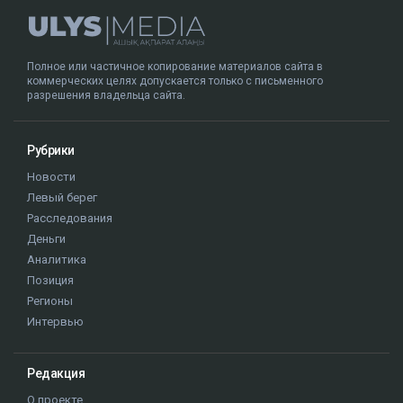
стать одной из простых профилактических мер для
поддержания здоровья сердца.
При этом специалисты подчеркивают, что ягоды не
заменяют полноценное лечение, но могут стать
важной частью здорового питания.
ученые
здоровье
врачи