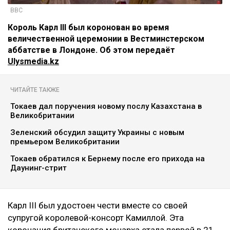
BBC
Король Карл III был коронован во время
величественной церемонии в Вестминстерском
аббатстве в Лондоне. Об этом передаёт
Ulysmedia.kz
ЧИТАЙТЕ ТАКЖЕ
Токаев дал поручения новому послу Казахстана в
Великобритании
Зеленский обсудил защиту Украины с новым
премьером Великобритании
Токаев обратился к Бернему после его прихода на
Даунинг-стрит
Карл III был удостоен чести вместе со своей
супругой королевой-консорт Камиллой. Эта
коронация британского монарха стала первой в 21