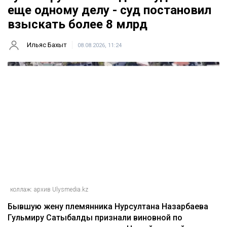
еще одному делу - суд постановил
взыскать более 8 млрд
Ильяс Бахыт
08.08.2026, 11:24
коллаж: архив Ulysmedia.kz
Бывшую жену племянника Нурсултана Назарбаева
Гульмиру Сатыбалды признали виновной по