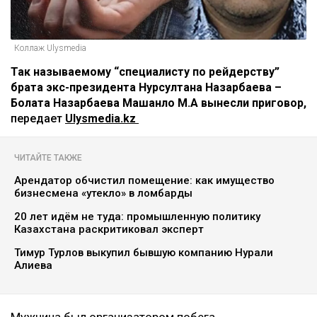
Коллаж Ulysmedia
Так называемому “специалисту по рейдерству”
брата экс-президента Нурсултана Назарбаева –
Болата Назарбаева Машанло М.А вынесли приговор,
передает
Ulysmedia.kz
ЧИТАЙТЕ ТАКЖЕ
Арендатор обчистил помещение: как имущество
бизнесмена «утекло» в ломбарды
20 лет идём не туда: промышленную политику
Казахстана раскритиковал эксперт
Тимур Турлов выкупил бывшую компанию Нурали
Алиева
Мужчина был организатором побега