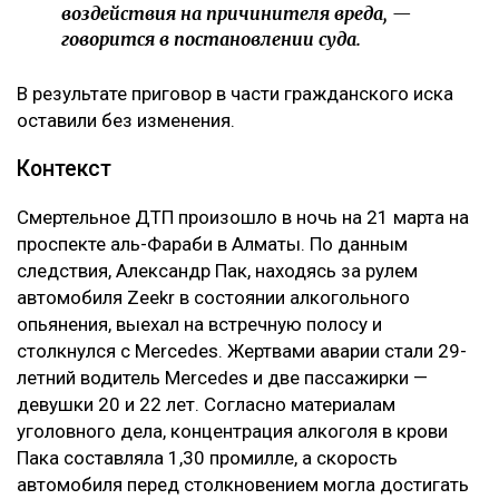
мерой уголовной ответственности и не
может рассматриваться как способ усиления
наказания осужденного либо средство
дополнительного воздействия на
причинителя вреда. Назначение компенсации
морального вреда заключается в
предоставлении потерпевшему денежного
возмещения причиненных нравственных
страданий, а не в усилении карательного
воздействия на причинителя вреда, —
говорится в постановлении суда.
В результате приговор в части гражданского иска
оставили без изменения.
Контекст
Смертельное ДТП произошло в ночь на 21 марта на
проспекте аль-Фараби в Алматы. По данным