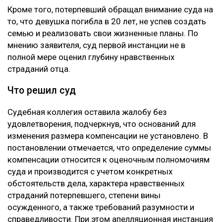
ранее 10 миллионов тенге не соответствуют тяжести
последствий трагедии. Отец погибшей просил
взыскать с осужденного 100 миллионов тенге. В
жалобе указывалось, что Пак, находясь в состоянии
алкогольного опьянения, грубо нарушил правила
дорожного движения, выехал на встречную полосу и
стал виновником аварии, в которой погибли три
человека, включая единственную дочь заявителя.
Кроме того, потерпевший обращал внимание суда на
то, что девушка погибла в 20 лет, не успев создать
семью и реализовать свои жизненные планы. По
мнению заявителя, суд первой инстанции не в
полной мере оценил глубину нравственных
страданий отца.
Что решил суд
Судебная коллегия оставила жалобу без