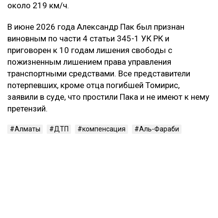
следствия, Александр Пак, находясь за рулем
автомобиля Zeekr в состоянии алкогольного
опьянения, выехал на встречную полосу и
столкнулся с Mercedes. Жертвами аварии стали 29-
летний водитель Mercedes и две пассажирки —
девушки 20 и 22 лет. Согласно материалам
уголовного дела, концентрация алкоголя в крови
Пака составляла 1,30 промилле, а скорость
автомобиля перед столкновением могла достигать
около 219 км/ч.
В июне 2026 года Александр Пак был признан
виновным по части 4 статьи 345-1 УК РК и
приговорен к 10 годам лишения свободы с
пожизненным лишением права управления
транспортными средствами. Все представители
потерпевших, кроме отца погибшей Томирис,
заявили в суде, что простили Пака и не имеют к нему
претензий.