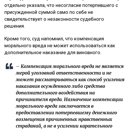
удовлетворения, подчеркнув, что оснований для
изменения размера компенсации не установлено. В
постановлении отмечается, что определение суммы
компенсации относится к оценочным полномочиям
суда и производится с учетом конкретных
обстоятельств дела, характера нравственных
страданий потерпевшего, степени вины
осужденного, а также требований разумности и
справедливости. При этом апелляционная инстанция
отдельно указала, что несогласие потерпевшего с
присужденной суммой само по себе не
свидетельствует о незаконности судебного
решения.
Кроме того, суд напомнил, что компенсация
морального вреда не может использоваться как
дополнительное наказание для виновного.
– Компенсация морального вреда не является