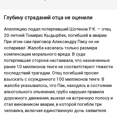
сообщает Ulysmedia.kz.
ЧИТАЙТЕ ТАКЖЕ
Воздух может ухудшиться в нескольких городах
Казахстана 8 августа
Подростки заблудились в горах Алматы
Конфликт на Кашагане: сотни рабочих требуют
выплаты компенсаций
Глубину страданий отца не оценили
Апелляцию подал потерпевший Шотенов Р.К. — отец
20-летней Томирис Кыдырбек, погибшей в аварии.
При этом сам приговор Александру Паку он не
оспаривал. Жалоба касалась только размера
компенсации морального вреда. В суде
потерпевшая сторона настаивала, что назначенные