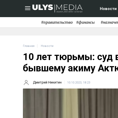
Новости
#правительство
#финансы
#назначе
Главная
Новости
10 лет тюрьмы: суд 
бывшему акиму Актю
Дмитрий Никитин
10.10.2023, 18:23