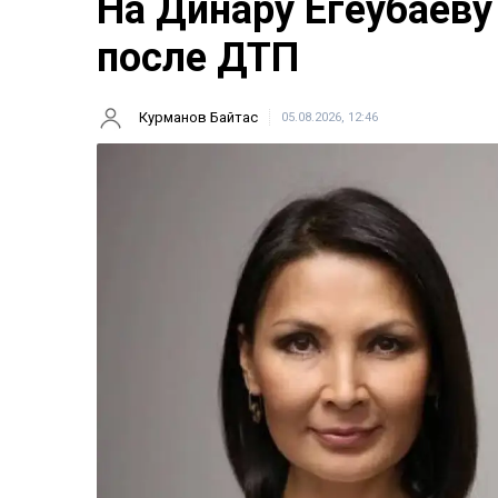
На Динару Егеубаеву
после ДТП
Курманов Байтас
05.08.2026, 12:46