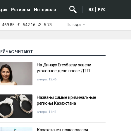
ция
Регионы
Интервью
ҚАЗ
РУС
Погода
469.85
€
542.16
₽
5.78
СЕЙЧАС ЧИТАЮТ
На Динару Егеубаеву завели
уголовное дело после ДТП
вчера, 12:46
Названы самые криминальные
регионы Казахстана
вчера, 11:41
Казахстанец пожаловался