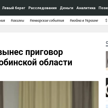
Левый берег
Расследования
Деньги
Аналитика
Пози
ния
#акимы
#январские события
#война в Украине
$
вынес приговор
бинской области