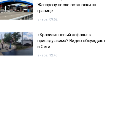
Жапарову после остановки на
границе
вчера, 09:52
«Красили» новый асфальт к
приезду акима? Видео обсуждают
в Сети
вчера, 12:43