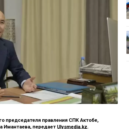
го председателя правления СПК Актобе,
а Имантаева, передает
Ulysmedia.kz
.