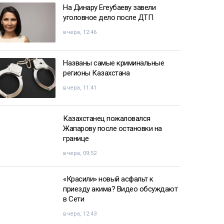
На Динару Егеубаеву завели
уголовное дело после ДТП
вчера, 12:46
Названы самые криминальные
регионы Казахстана
вчера, 11:41
Казахстанец пожаловался
Жапарову после остановки на
границе
вчера, 09:52
«Красили» новый асфальт к
приезду акима? Видео обсуждают
в Сети
вчера, 12:43