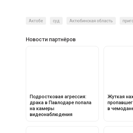
Актобе
суд
Актюбинская область
приг