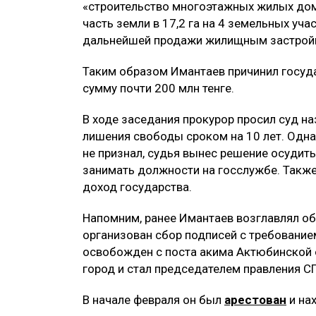
«строительство многоэтажных жилых дом
часть земли в 17,2 га на 4 земельных уч
дальнейшей продажи жилищным застрой
Таким образом Имантаев причинил госуда
сумму почти 200 млн тенге.
В ходе заседания прокурор просил суд н
лишения свободы сроком на 10 лет. Однак
не признал, судья вынес решение осудит
занимать должности на госслужбе. Также
доход государства.
Напомним, ранее Имантаев возглавлял обл
организован сбор подписей с требованием
освобожден с поста акима Актюбинской о
город и стал председателем правления С
В начале февраля он был
арестован
и на