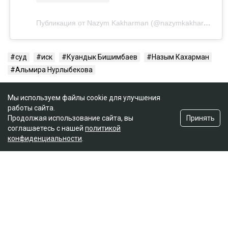
Публикация от Nazym Kakharman (@nazymkakharman)
суд
иск
Куандык Бишимбаев
Назым Кахарман
Альмира Нурлыбекова
Мы используем файлы cookie для улучшения
работы сайта.
Принять
Продолжая использование сайта, вы
соглашаетесь с нашей
политикой
конфиденциальности
.