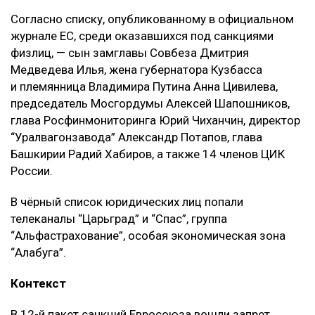
Согласно списку, опубликованному в официальном
журнале ЕС, среди оказавшихся под санкциями
физлиц, — сын замглавы Совбеза Дмитрия
Медведева Илья, жена губернатора Кузбасса
и племянница Владимира Путина Анна Цивилева,
председатель Мосгордумы Алексей Шапошников,
глава Росфинмониторинга Юрий Чиханчин, директор
“Уралвагонзавода” Александр Потапов, глава
Башкирии Радий Хабиров, а также 14 членов ЦИК
России.
В чёрный список юридических лиц попали
телеканалы “Царьград” и “Спас”, группа
“Альфастрахование”, особая экономическая зона
“Алабуга”.
Контекст
В 12-й пакет санкций Евросоюза вошли запрет