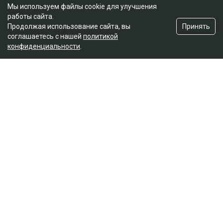
Мы используем файлы cookie для улучшения
работы сайта.
Принять
Продолжая использование сайта, вы
соглашаетесь с нашей
политикой
конфиденциальности
.
Главная
Новости
Названы ягоды, снижающие
плохой холестерин и воспаление
Асыл Беков
09.08.2026, 07:29
botanichka
Ученые пришли к выводу, что темный виноград и
черника способны положительно влиять на
здоровье сердечно-сосудистой системы, передает