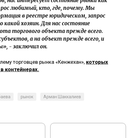
в, нас интересует состояние рынка как
рос любимый, кто, где, почему. Мы
ормация в реестре юридическом, запрос
какой хозяин. Для нас состояние
ота торгового объекта прежде всего.
убъектов, а на объект прежде всего, и
», - заключил он.
блему торговцев рынка «Кенжехан»,
которых
в контейнерах.
баева
рынок
Арман Шаккалиев