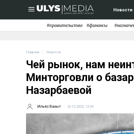
Новости
#правительство
#финансы
#назначе
Главная
Новости
Чей рынок, нам неин
Минторговли о базар
Назарбаевой
Ильяс Бахыт
25.12.2023, 13:59