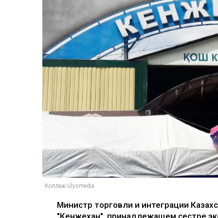
Коллаж Ulysmedia
Министр торговли и интеграции Казах
"Кенжехан", принадлежащем сестре эк