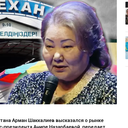
стана Арман Шаккалиев высказался о рынке
с-президента Анипе Назарбаевой, передает