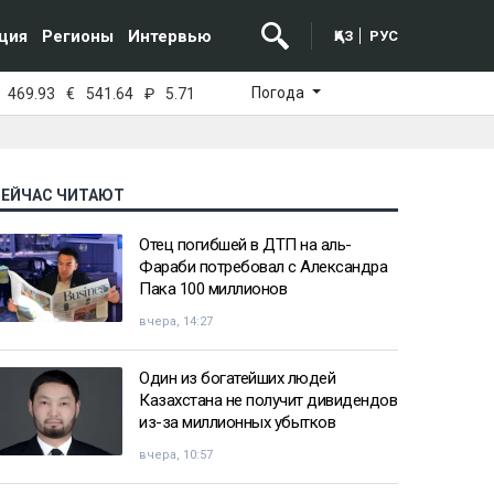
ция
Регионы
Интервью
ҚАЗ
РУС
Погода
469.93
€
541.64
₽
5.71
СЕЙЧАС ЧИТАЮТ
Отец погибшей в ДТП на аль-
Фараби потребовал с Александра
Пака 100 миллионов
вчера, 14:27
Один из богатейших людей
Казахстана не получит дивидендов
из-за миллионных убытков
вчера, 10:57