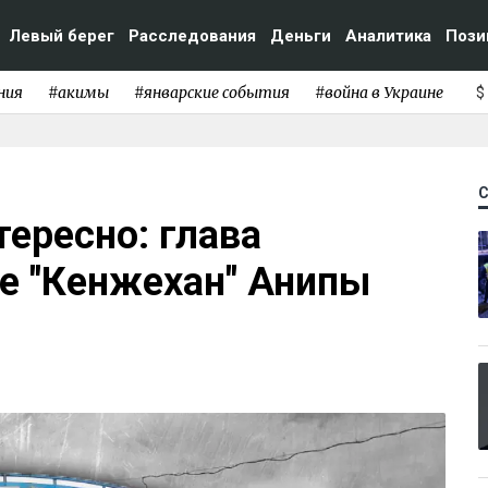
Левый берег
Расследования
Деньги
Аналитика
Пози
ния
#акимы
#январские события
#война в Украине
$
тересно: глава
е "Кенжехан" Анипы