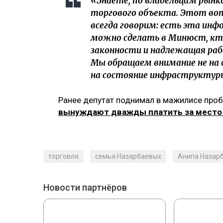
«Знаете, по владельцам рынко
торгового объекта. Этот воп
всегда говорим: есть эта инф
можно сделать в Минюст, кто 
законности и надлежащая раб
Мы обращаем внимание не на с
на состояние инфраструктуры
Ранее депутат поднимал в мажилисе про
вынуждают дважды платить за место 
торговля
семья Назарбаевых
Анипа Назар