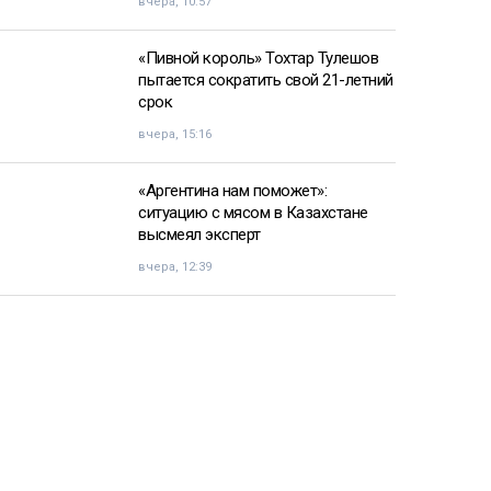
вчера, 10:57
«Пивной король» Тохтар Тулешов
пытается сократить свой 21-летний
срок
вчера, 15:16
«Аргентина нам поможет»:
ситуацию с мясом в Казахстане
высмеял эксперт
вчера, 12:39