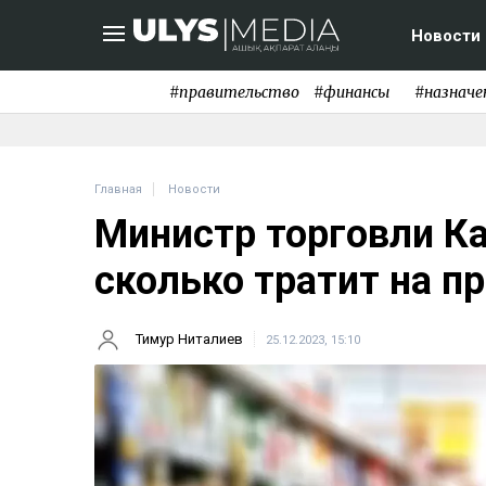
Новости
#правительство
#финансы
#назначе
Главная
Новости
Министр торговли Ка
сколько тратит на п
Тимур Ниталиев
25.12.2023, 15:10