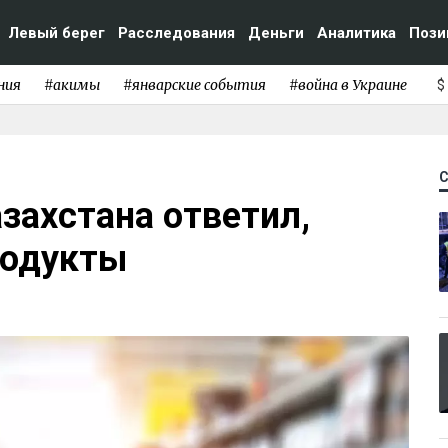
Левый берег
Расследования
Деньги
Аналитика
Пози
ния
#акимы
#январские события
#война в Украине
$
захстана ответил,
родукты