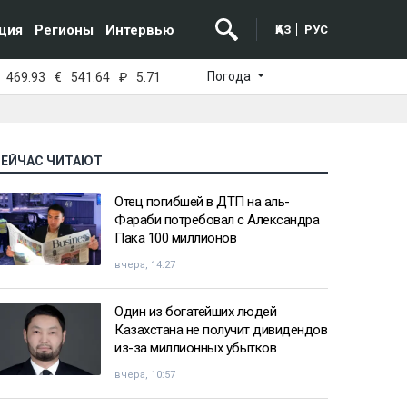
ция
Регионы
Интервью
ҚАЗ
РУС
Погода
469.93
€
541.64
₽
5.71
СЕЙЧАС ЧИТАЮТ
Отец погибшей в ДТП на аль-
Фараби потребовал с Александра
Пака 100 миллионов
вчера, 14:27
Один из богатейших людей
Казахстана не получит дивидендов
из-за миллионных убытков
вчера, 10:57