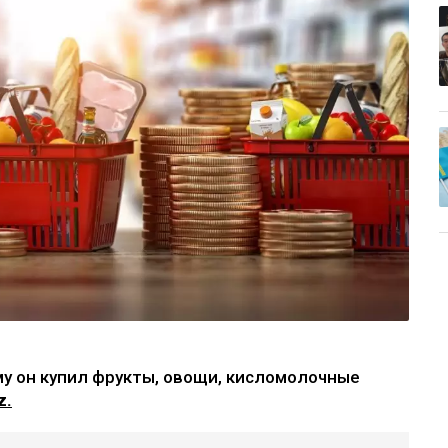
му он купил фрукты, овощи, кисломолочные
z.