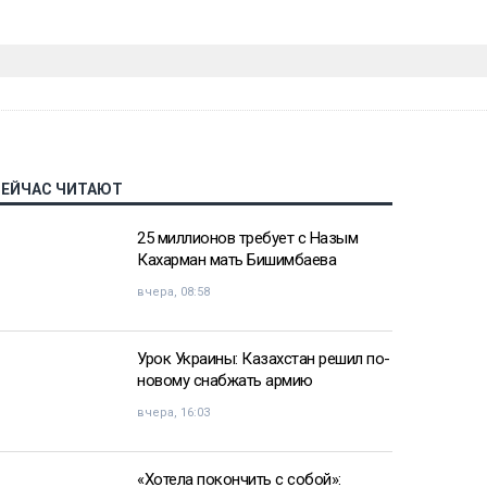
СЕЙЧАС ЧИТАЮТ
25 миллионов требует с Назым
Кахарман мать Бишимбаева
вчера, 08:58
Урок Украины: Казахстан решил по-
новому снабжать армию
вчера, 16:03
«Хотела покончить с собой»: