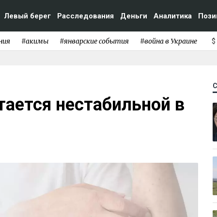
Левый берег
Расследования
Деньги
Аналитика
Пози
ния
#акимы
#январские события
#война в Украине
$
тается нестабильной в