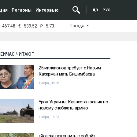
ция
Регионы
Интервью
ҚАЗ
РУС
Погода
467.48
€
539.52
₽
5.73
СЕЙЧАС ЧИТАЮТ
25 миллионов требует с Назым
Кахарман мать Бишимбаева
вчера, 08:58
Урок Украины: Казахстан решил по-
новому снабжать армию
вчера, 16:03
«Хотела покончить с собой»: