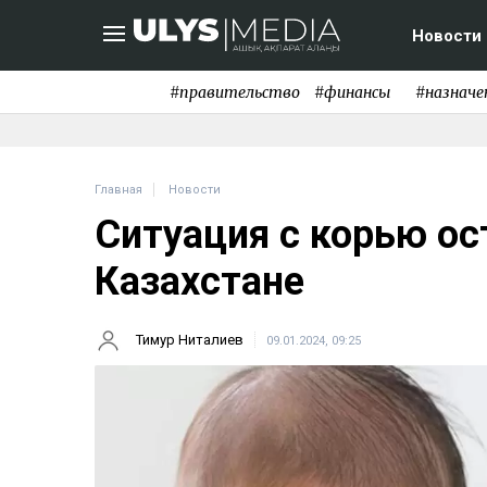
Новости
#правительство
#финансы
#назначе
Главная
Новости
Ситуация с корью ос
Казахстане
Тимур Ниталиев
09.01.2024, 09:25