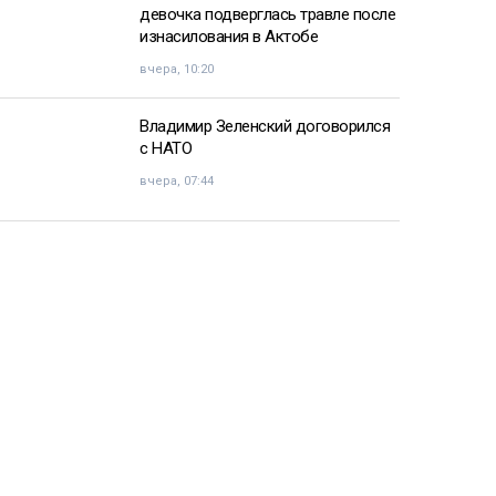
девочка подверглась травле после
изнасилования в Актобе
вчера, 10:20
Владимир Зеленский договорился
с НАТО
вчера, 07:44