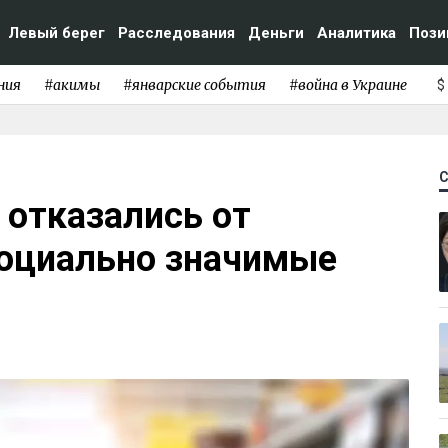
Левый берег
Расследования
Деньги
Аналитика
Пози
ния
#акимы
#январские события
#война в Украине
$
 отказались от
социально значимые