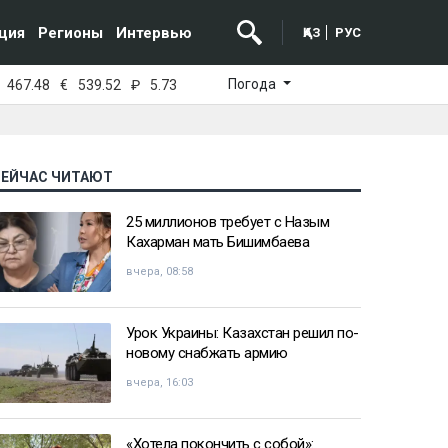
ция
Регионы
Интервью
ҚАЗ
РУС
Погода
467.48
€
539.52
₽
5.73
СЕЙЧАС ЧИТАЮТ
25 миллионов требует с Назым
Кахарман мать Бишимбаева
вчера, 08:58
Урок Украины: Казахстан решил по-
новому снабжать армию
вчера, 16:03
«Хотела покончить с собой»: