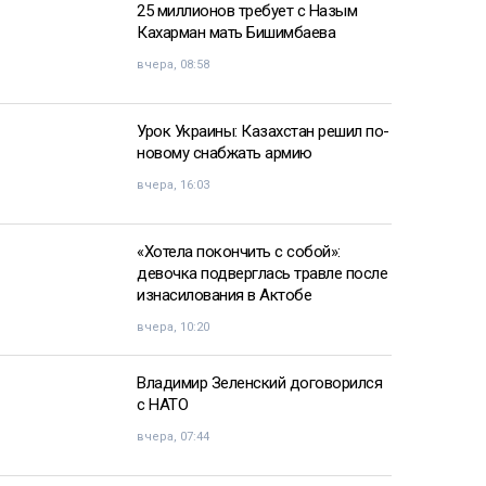
25 миллионов требует с Назым
Кахарман мать Бишимбаева
вчера, 08:58
Урок Украины: Казахстан решил по-
новому снабжать армию
вчера, 16:03
«Хотела покончить с собой»:
девочка подверглась травле после
изнасилования в Актобе
вчера, 10:20
Владимир Зеленский договорился
с НАТО
вчера, 07:44