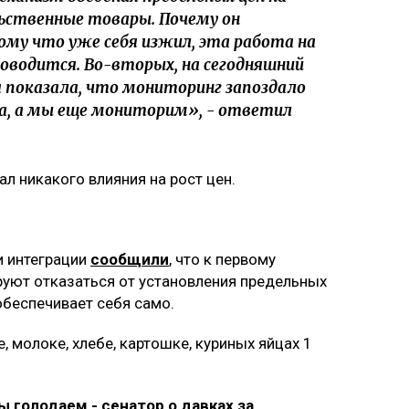
ьственные товары. Почему он
му что уже себя изжил, эта работа на
роводится. Во-вторых, на сегодняшний
я показала, что мониторинг запоздало
а, а мы еще мониторим», - ответил
ал никакого влияния на рост цен.
и интеграции
сообщили
, что к первому
руют отказаться от установления предельных
обеспечивает себя само.
се, молоке, хлебе, картошке, куриных яйцах 1
ы голодаем - сенатор о давках за