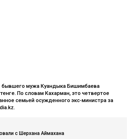
е бывшего мужа Куандыка Бишимбаева
 тенге. По словам Кахарман, это четвертое
анное семьей осужденного экс-министра за
ia.kz.
бовали с Шерхана Аймахана