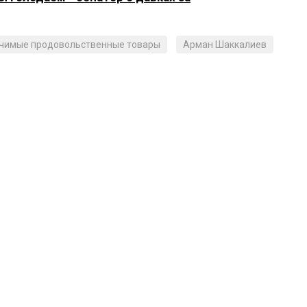
ачимые продовольственные товары
Арман Шаккалиев