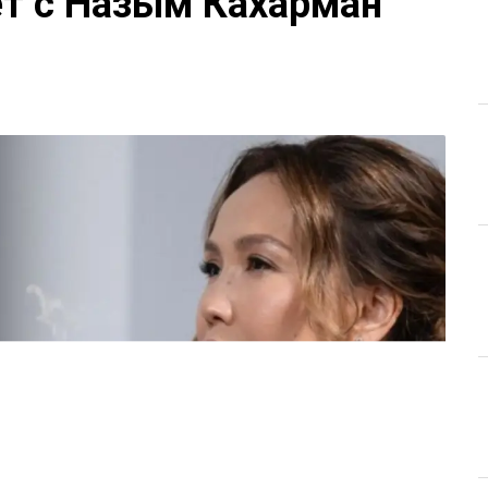
ет с Назым Кахарман