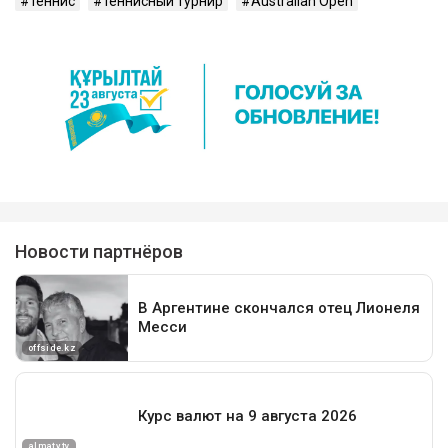
теннис
теннисный турнир
Australian Open