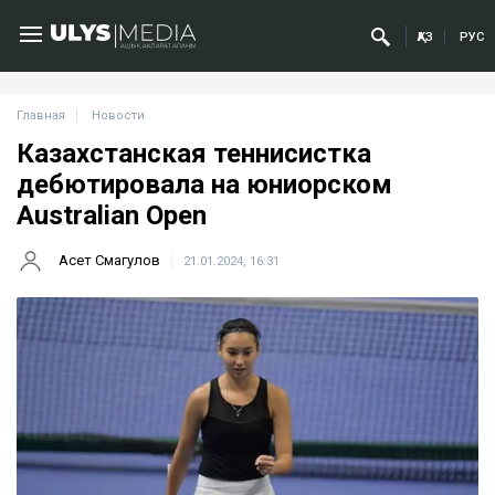
ҚАЗ
РУС
Главная
Новости
Казахстанская теннисистка
дебютировала на юниорском
Australian Open
Асет Смагулов
21.01.2024, 16:31