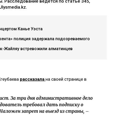
. Расследование ведется по статье 345,
lysmedia.kz.
нцертом Канье Уэста
акента» полиция задержала подозреваемого
ок-Жайляу встревожили алматинцев
Егеубаева
рассказала
на своей странице в
ист. За три дня административное дело
едователь требовал дать подписку о
 Наложен запрет на выезд из страны, –