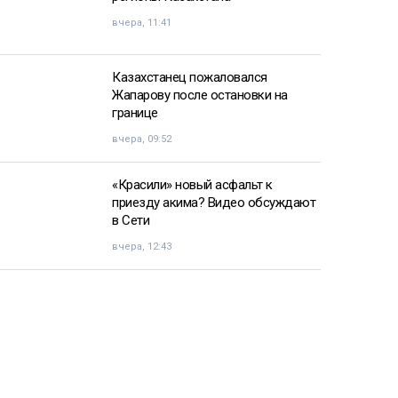
вчера, 11:41
Казахстанец пожаловался
Жапарову после остановки на
границе
вчера, 09:52
«Красили» новый асфальт к
приезду акима? Видео обсуждают
в Сети
вчера, 12:43