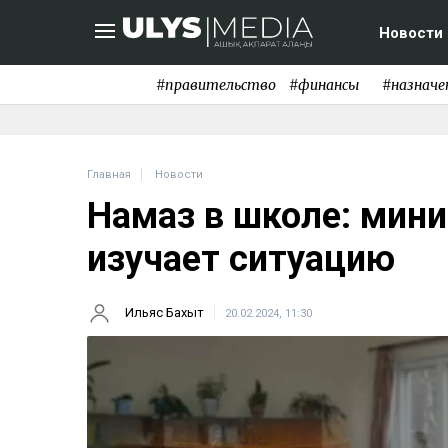
Новости
#правительство
#финансы
#назначе
Главная
Новости
Намаз в школе: мин
изучает ситуацию
Ильяс Бахыт
20.02.2024, 11:30