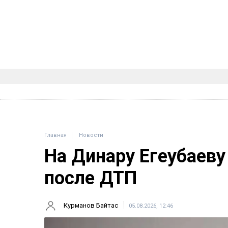
Главная
Новости
На Динару Егеубаеву
после ДТП
Курманов Байтас
05.08.2026, 12:46