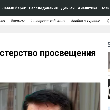
Левый берег
Расследования
Деньги
Аналитика
Пози
ния
#акимы
#январские события
#война в Украине
$
истерство просвещения