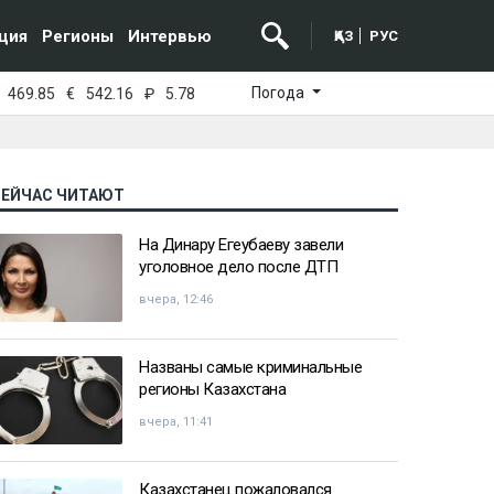
ция
Регионы
Интервью
ҚАЗ
РУС
Погода
469.85
€
542.16
₽
5.78
СЕЙЧАС ЧИТАЮТ
На Динару Егеубаеву завели
уголовное дело после ДТП
вчера, 12:46
Названы самые криминальные
регионы Казахстана
вчера, 11:41
Казахстанец пожаловался