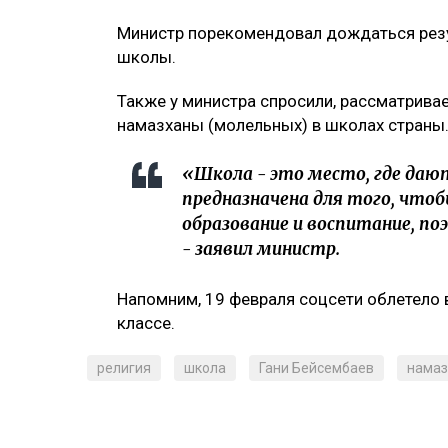
Министр порекомендовал дождаться резу
школы.
Также у министра спросили, рассматрива
намазханы (молельных) в школах страны
«Школа - это место, где даю
предназначена для того, что
образование и воспитание, п
- заявил министр.
Напомним, 19 февраля соцсети облетело 
классе.
религия
школа
Гани Бейсембаев
намаз