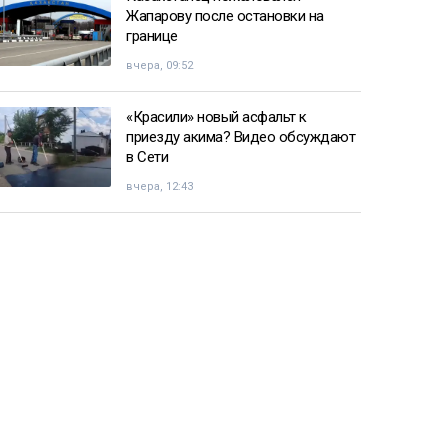
Жапарову после остановки на
границе
вчера, 09:52
«Красили» новый асфальт к
приезду акима? Видео обсуждают
в Сети
вчера, 12:43