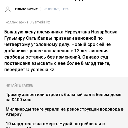
Ильяс Бахыт
08.08.2026, 11:24
коллаж: архив Ulysmedia.kz
Бывшую жену племянника Нурсултана Назарбаева
Гульмиру Сатыбалды признали виновной по
четвертому уголовному делу. Новый срок ей не
добавили - ранее назначенные 12 лет лишения
свободы остались без изменений. Однако суд
постановил взыскать с нее более 8 млрд тенге,
передаёт Ulysmedia.kz.
ЧИТАЙТЕ ТАКЖЕ
Трампу запретили строить бальный зал в Белом доме
за $400 млн
Миллиарды тенге украли на реконструкции водовода в
Атырау
10 млрд тенге за смерть Нурай потребовали с