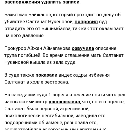
распоряжения удалить записи
.
Бахытжан Байжанов, который проходит по делу об
убийстве Салтанат Нукеновой,
попросил
суд
отсадить его от Бишимбаева, так как тот оказывает
на него давление.
Прокурор Айжан Аймаганова
озвучила
описание
трупа погибшей. Во время оглашения мать Салтанат
Нукеновой вышла из зала суда.
В суде также
показали
видеокадры избиения
Салтанат в холле ресторана.
На заседании суда 1 апреля в течение почти четырёх
часов экс-министр
рассказывал
, что, по его оценке,
Салтанат была нервной, агрессивной,
психологически нестабильной, изводила его
подозрениями об измене, ревновала его,
злоупотребляла алкогольными напитками. К