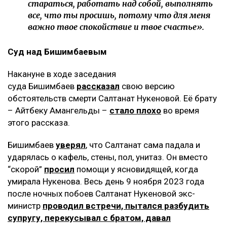
стараться, работать над собой, выполнять
все, что ты просишь, потому что для меня
важно твое спокойствие и твое счастье».
Суд над Бишимбаевым
Накануне в ходе заседания
суда Бишимбаев
рассказал
свою версию
обстоятельств смерти Салтанат Нукеновой. Её брату
– Айтбеку Амангельды –
стало плохо
во время
этого рассказа.
Бишимбаев
уверял
, что Салтанат сама падала и
ударялась о кафель, стены, пол, унитаз. Он вместо
“скорой”
просил
помощи у ясновидящей, когда
умирала Нукенова. Весь день 9 ноября 2023 года
после ночных побоев Салтанат Нукеновой экс-
министр
проводил встречи, пытался разбудить
супругу, перекусывал с братом, давал