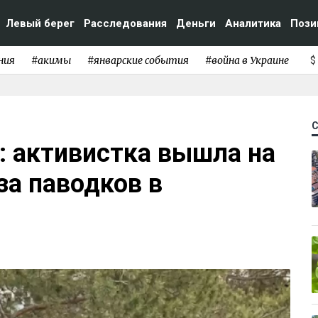
Левый берег
Расследования
Деньги
Аналитика
Пози
ния
#акимы
#январские события
#война в Украине
$
: активистка вышла на
за паводков в