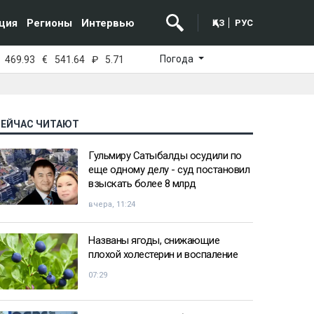
ция
Регионы
Интервью
ҚАЗ
РУС
Погода
469.93
€
541.64
₽
5.71
СЕЙЧАС ЧИТАЮТ
Гульмиру Сатыбалды осудили по
еще одному делу - суд постановил
взыскать более 8 млрд
вчера, 11:24
Названы ягоды, снижающие
плохой холестерин и воспаление
07:29