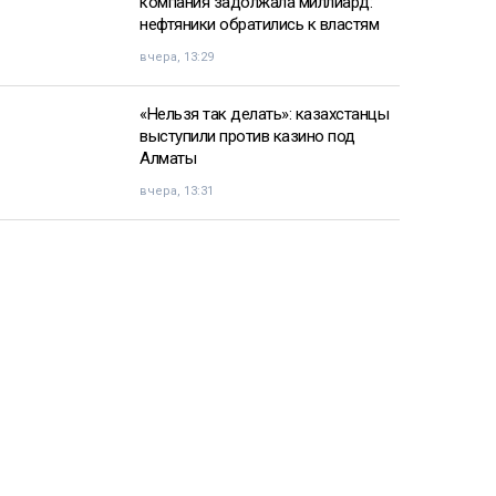
компания задолжала миллиард:
нефтяники обратились к властям
вчера, 13:29
«Нельзя так делать»: казахстанцы
выступили против казино под
Алматы
вчера, 13:31