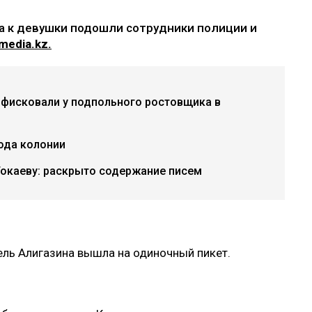
та к девушки подошли сотрудники полиции и
media.kz.
нфисковали у подпольного ростовщика в
года колонии
Токаеву: раскрыто содержание писем
ель Алигазина вышла на одиночный пикет.