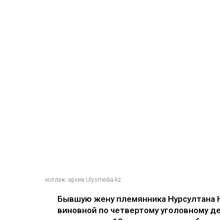
коллаж: архив Ulysmedia.kz
Бывшую жену племянника Нурсултана 
виновной по четвертому уголовному де