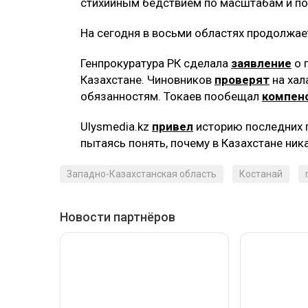
стихийным бедствием по масштабам и по
На сегодня в восьми областях продолжа
Генпрокуратура РК сделала
заявление
о 
Казахстане. Чиновников
проверят
на хал
обязанностям. Токаев пообещал
компен
Ulysmedia.kz
привел
историю последних 
пытаясь понять, почему в Казахстане ник
Западно-Казахстанская область
Костанай