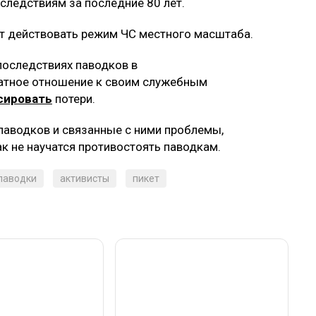
следствиям за последние 80 лет.
ет действовать режим ЧС местного масштаба.
последствиях паводков в
атное отношение к своим служебным
сировать
потери.
паводков и связанные с ними проблемы,
ак не научатся противостоять паводкам.
паводки
активисты
пикет