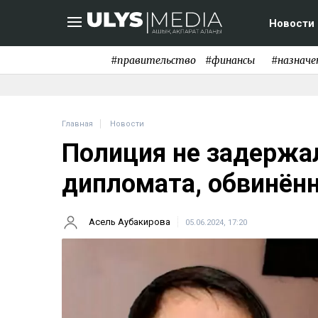
Новости
#правительство
#финансы
#назначе
Главная
Новости
Полиция не задержа
дипломата, обвинён
Асель Аубакирова
05.06.2024, 17:20