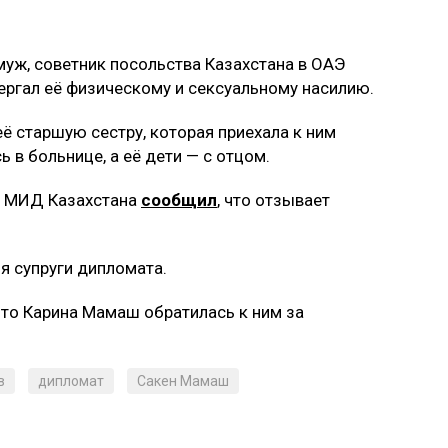
 муж, советник посольства Казахстана в ОАЭ
ергал её физическому и сексуальному насилию.
её старшую сестру, которая приехала к ним
 в больнице, а её дети — с отцом.
ла МИД Казахстана
сообщил
, что отзывает
я супруги дипломата.
 что Карина Мамаш обратилась к ним за
в
дипломат
Сакен Мамаш