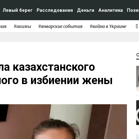
Левый берег
Расследования
Деньги
Аналитика
Пози
ния
#акимы
#январские события
#война в Украине
$
ла казахстанского
ного в избиении жены