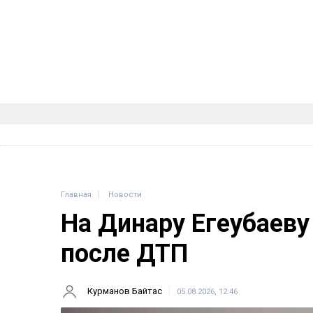
Главная
Новости
На Динару Егеубаеву
после ДТП
Курманов Байтас
05.08.2026, 12:46