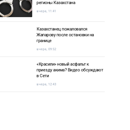
регионы Казахстана
вчера, 11:41
Казахстанец пожаловался
Жапарову после остановки на
границе
вчера, 09:52
«Красили» новый асфальт к
приезду акима? Видео обсуждают
в Сети
вчера, 12:43