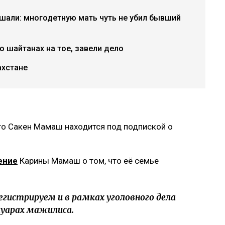
ышали: многодетную мать чуть не убил бывший
 шайтанах на тое, завели дело
ахстане
то Сакен Мамаш находится под подпиской о
ение
Карины Мамаш о том, что её семье
гистрируем и в рамках уголовного дела
улуарах мажилиса.