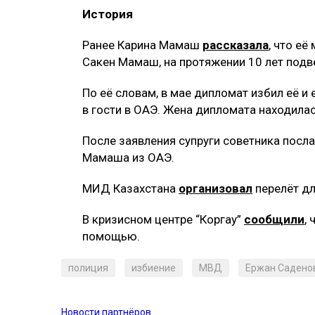
История
Ранее Карина Мамаш
рассказала
, что её
Сакен Мамаш, на протяжении 10 лет подв
По её словам, в мае дипломат избил её и 
в гости в ОАЭ. Жена дипломата находилась
После заявления супруги советника пос
Мамаша из ОАЭ.
МИД Казахстана
организовал
перелёт дл
В кризисном центре “Коргау”
сообщили
,
помощью.
полиция
избиение
МВД
Ержан Садено