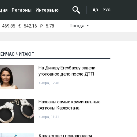
ция
Регионы
Интервью
ҚАЗ
РУС
Погода
469.85
€
542.16
₽
5.78
СЕЙЧАС ЧИТАЮТ
На Динару Егеубаеву завели
уголовное дело после ДТП
вчера, 12:46
Названы самые криминальные
регионы Казахстана
вчера, 11:41
Казахстанец пожаловался