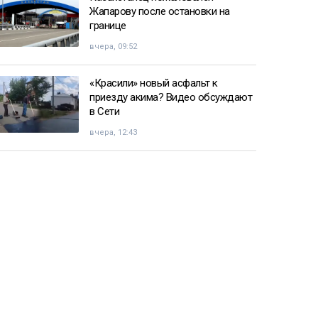
Жапарову после остановки на
границе
вчера, 09:52
«Красили» новый асфальт к
приезду акима? Видео обсуждают
в Сети
вчера, 12:43