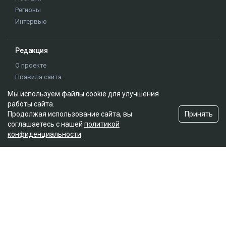
Регионы
Интервью
Редакция
О проекте
Правила сайта
Реклама на сайте
Мы используем файлы cookie для улучшения
Контакты
работы сайта.
Редакционная политика
Принять
Продолжая использование сайта, вы
соглашаетесь с нашей
политикой
конфиденциальности
.
Мы в социальных сетях
Подписаться на Google News