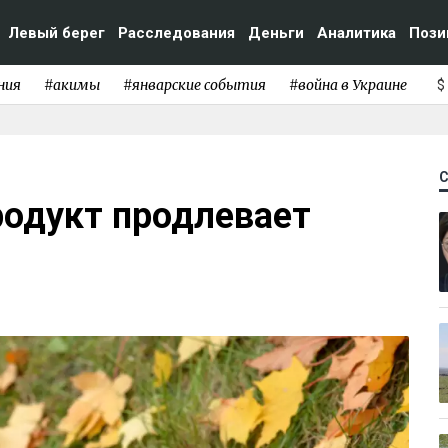
Левый берег
Расследования
Деньги
Аналитика
Пози
ния
#акимы
#январские события
#война в Украине
$
родукт продлевает