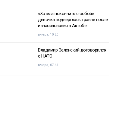
«Хотела покончить с собой»:
девочка подверглась травле после
изнасилования в Актобе
вчера, 10:20
Владимир Зеленский договорился
с НАТО
вчера, 07:44