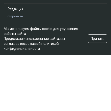
Редакция
О проекте
Правила сайта
Реклама на сайте
Мы используем файлы cookie для улучшения
Контакты
работы сайта.
Принять
Продолжая использование сайта, вы
Редакционная политика
соглашаетесь с нашей
политикой
конфиденциальности
.
Мы в социальных сетях
Подписаться на Google News
© 2026. ТОО "Ulys Media Group". Все права защищены.