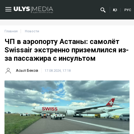
ҚАЗ
РУС
Главная
Новости
ЧП в аэропорту Астаны: самолёт
Swissair экстренно приземлился из-
за пассажира с инсультом
Асыл Беков
17.08.2024, 17:18