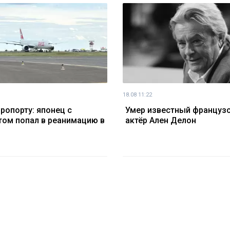
18.08 11:22
эропорту: японец с
Умер известный француз
том попал в реанимацию в
актёр Ален Делон