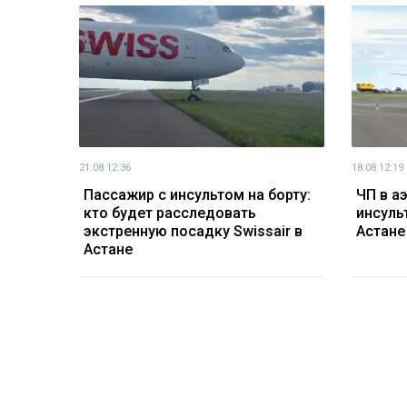
21.08 12:36
18.08 12:19
Пассажир с инсультом на борту:
ЧП в а
кто будет расследовать
инсуль
экстренную посадку Swissair в
Астане
Астане