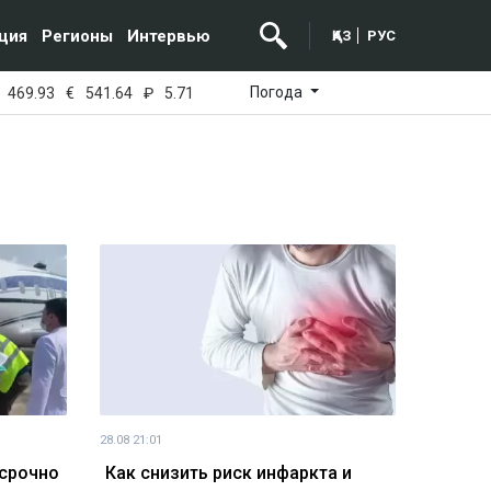
ция
Регионы
Интервью
ҚАЗ
РУС
Погода
469.93
€
541.64
₽
5.71
28.08 21:01
 срочно
Как снизить риск инфаркта и