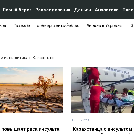
Левый берег
Расследования
Деньги
Аналитика
Пози
ния
#акимы
#январские события
#война в Украине
$
ти и аналитика в Казахстане
15.11 22:29
 повышает риск инсульта:
Казахстанца с инсультом