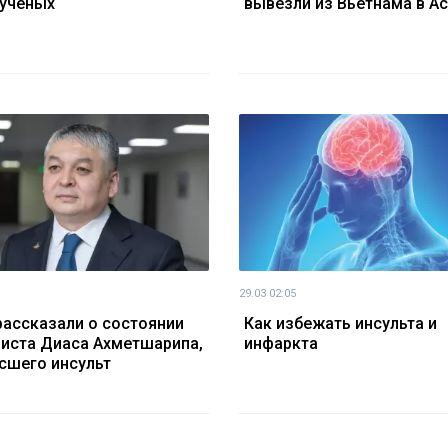
ученых
вывезли из Вьетнама в Ас
29.03 02:05
рассказали о состоянии
Как избежать инсульта и
иста Диаса Ахметшарипа,
инфаркта
сшего инсульт