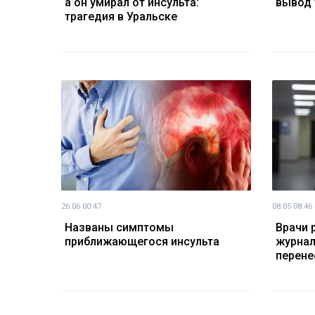
а он умирал от инсульта:
вывод 
трагедия в Уральске
26.06 00:47
08.05 08:46
Названы симптомы
Врачи 
приближающегося инсульта
журнал
перене