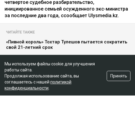
четвертое судебное разбирательство,
инициированное семьей осужденного экс-министра
за последние два года, ссообщает Ulysmedia.kz.
ЧИТАЙТЕ ТАКЖЕ
«Пивной король» Тохтар Тулешов пытается сократить
свой 21-летний срок
Meta заплатит $567 млн за негативное влияние
Instagram на детей и молодежь
Мы используем файлы cookie для улучшения
работы сайта.
Крики и эмоции: как Бажкенова отреагировала на
Принять
Продолжая использование сайта, вы
показания в суде
соглашаетесь с нашей
политикой
конфиденциальности
.
Иск спустя годы
Как поведала Назым Кахарман, претензии связаны с
фитнес-клубом, которым она управляла после
рождения второго ребенка.