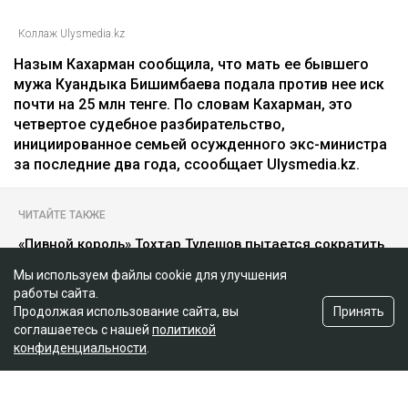
Коллаж Ulysmedia.kz
Назым Кахарман сообщила, что мать ее бывшего
мужа Куандыка Бишимбаева подала против нее иск
почти на 25 млн тенге. По словам Кахарман, это
четвертое судебное разбирательство,
инициированное семьей осужденного экс-министра
за последние два года, ссообщает Ulysmedia.kz.
ЧИТАЙТЕ ТАКЖЕ
«Пивной король» Тохтар Тулешов пытается сократить
свой 21-летний срок
Мы используем файлы cookie для улучшения
Meta заплатит $567 млн за негативное влияние
работы сайта.
Instagram на детей и молодежь
Принять
Продолжая использование сайта, вы
соглашаетесь с нашей
политикой
Крики и эмоции: как Бажкенова отреагировала на
конфиденциальности
.
показания в суде