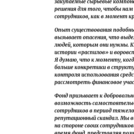
закупаемые сырьевые компо
решения для того, чтобы нам
сотрудников, как в момент кри
Опыт существования подобных
вызывает опасения, что выде
людей, которым они нужны. К
истории «распилов» и воров
Я думаю, что к моменту, когд
больше конкретики в структу
контроля использования сред
рассмотреть финансовое уча
Фонд призывает к добровольн
возможность самостоятельно
сотрудников в период тяжело
репутационный скандал. Мы в
на стороне своих сотрудников
время фонд, представляя поз