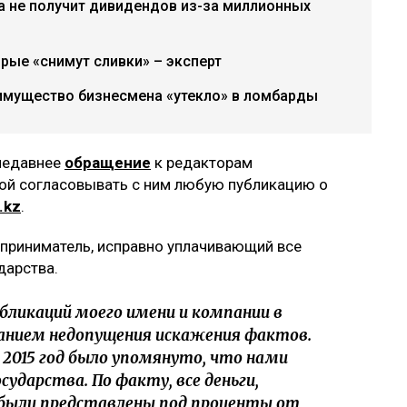
а не получит дивидендов из-за миллионных
рые «снимут сливки» – эксперт
имущество бизнесмена «утекло» в ломбарды
недавнее
обращение
к редакторам
бой согласовывать с ним любую публикацию о
.kz
.
дприниматель, исправно уплачивающий все
дарства.
убликаций моего имени и компании в
ланием недопущения искажения фактов.
а 2015 год было упомянуто, что нами
сударства. По факту, все деньги,
 были представлены под проценты от