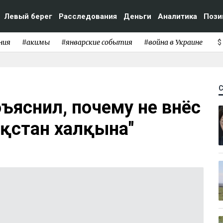
Левый берег
Расследования
Деньги
Аналитика
Пози
ния
#акимы
#январские события
#война в Украине
$
ъяснил, почему не внёс
ақстан халқына"