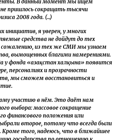
ненты. В данный момент мы ищем
 не пришлось сокращать тысячи
зиса 2008 года. (…)
 инициатив, я уверен, у многих
ляемые средства не дойдут до тех
 сожалению, из тех же СМИ мы узнаем
ства, вымощенных благими намерениями.
а у фонда «Қазақстан халқына» появится
ре, персоналиях и прозрачности
ств, мы сможем восстановиться и
стие.
ому участию в нём. Это даёт нам
го выбора: массовое сокращение
го финансового положения или
ыбрали второе, потому что всегда были
. Кроме того, надеюсь, что в ближайшее
ицию государства по отношению к