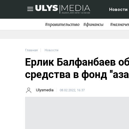
Новости
#правительство
#финансы
#назначе
Главная
Новости
Ерлик Балфанбаев об
средства в фонд "Қаз
Ulysmedia
08.02.2022, 16:37