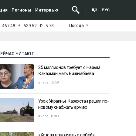
ция
Регионы
Интервью
ҚАЗ
РУС
Погода
467.48
€
539.52
₽
5.73
СЕЙЧАС ЧИТАЮТ
25 миллионов требует с Назым
Кахарман мать Бишимбаева
вчера, 08:58
Урок Украины: Казахстан решил по-
новому снабжать армию
вчера, 16:03
«Хотела покончить с собой»: