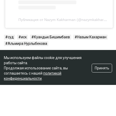
Публикация от Nazym Kakharman (@nazymkakharman)
суд
иск
Куандык Бишимбаев
Назым Кахарман
Альмира Нурлыбекова
Мы используем файлы cookie для улучшения
работы сайта.
Принять
Продолжая использование сайта, вы
соглашаетесь с нашей
политикой
конфиденциальности
.