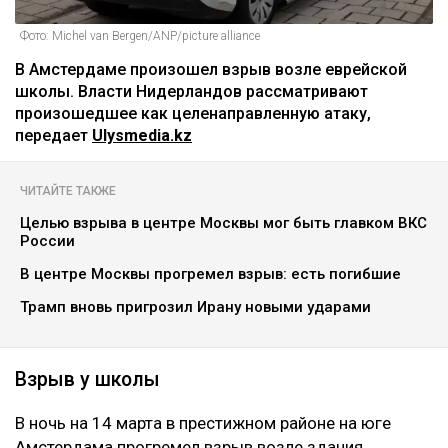
Фото: Michel van Bergen/ANP/picture alliance
В Амстердаме произошел взрыв возле еврейской
школы. Власти Нидерландов рассматривают
произошедшее как целенаправленную атаку,
передает
Ulysmedia.kz
ЧИТАЙТЕ ТАКЖЕ
Целью взрыва в центре Москвы мог быть главком ВКС
России
В центре Москвы прогремел взрыв: есть погибшие
Трамп вновь пригрозил Ирану новыми ударами
Взрыв у школы
В ночь на 14 марта в престижном районе на юге
Амстердама прогремел взрыв возле здания