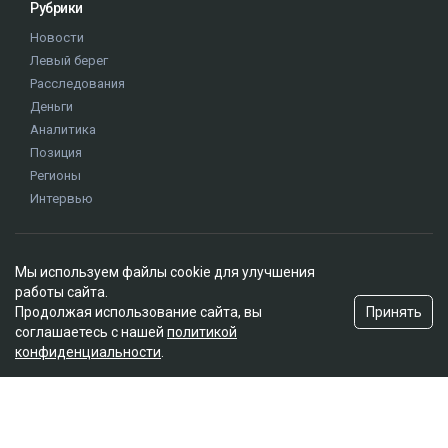
Рубрики
Новости
Левый берег
Расследования
Деньги
Аналитика
Позиция
Регионы
Интервью
Редакция
Мы используем файлы cookie для улучшения
О проекте
работы сайта.
Правила сайта
Принять
Продолжая использование сайта, вы
Реклама на сайте
соглашаетесь с нашей
политикой
конфиденциальности
.
Контакты
Редакционная политика
Мы в социальных сетях