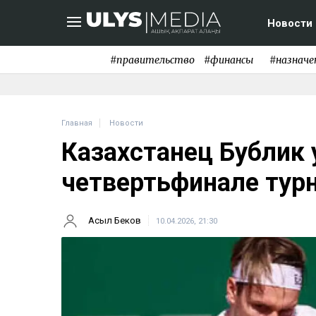
Новости
#правительство
#финансы
#назначе
Главная
Новости
Казахстанец Бублик 
четвертьфинале тур
Асыл Беков
10.04.2026, 21:30