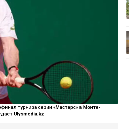
уфинал турнира серии «Мастерс» в Монте-
едает
Ulysmedia.kz