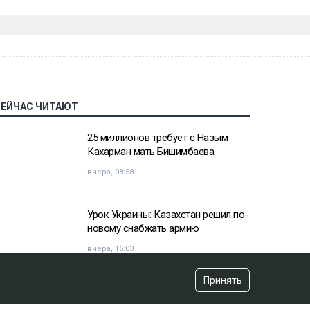
СЕЙЧАС ЧИТАЮТ
25 миллионов требует с Назым
Кахарман мать Бишимбаева
вчера, 08:58
Урок Украины: Казахстан решил по-
новому снабжать армию
вчера, 16:03
Принять
«Хотела покончить с собой»:
девочка подверглась травле после