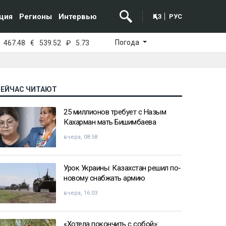
ция
Регионы
Интервью
ҚАЗ
РУС
Погода
467.48
€
539.52
₽
5.73
СЕЙЧАС ЧИТАЮТ
25 миллионов требует с Назым
Кахарман мать Бишимбаева
вчера, 08:58
Урок Украины: Казахстан решил по-
новому снабжать армию
вчера, 16:03
«Хотела покончить с собой»: