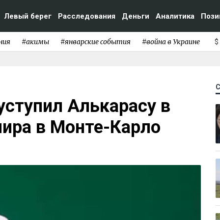
Левый берег
Расследования
Деньги
Аналитика
Пози
ния
#акимы
#январские события
#война в Украине
$
уступил Алькарасу в
нира в Монте-Карло