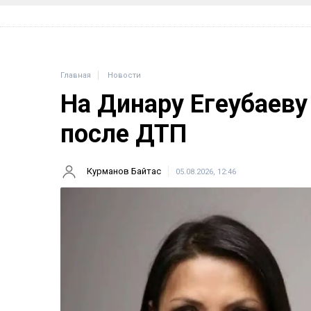
Главная
Новости
На Динару Егеубаеву
после ДТП
Курманов Байтас
05.08.2026, 12:46