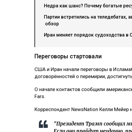
Недра как шанс? Почему богатые рес
Партии встретились на теледебатах, а
обзор
Иран меняет порядок судоходства в 
Переговоры стартовали
США и Иран начали переговоры в Исламаб
договорённостей о перемирии, достигнуты
О начале контактов сообщили американск
Fars.
Корреспондент NewsNation Келли Мейер н
"Президент Трамп сообщил мн
Если они пройдут неудачно, п