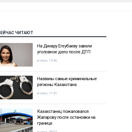
СЕЙЧАС ЧИТАЮТ
На Динару Егеубаеву завели
уголовное дело после ДТП
вчера, 12:46
Названы самые криминальные
регионы Казахстана
вчера, 11:41
Казахстанец пожаловался
Жапарову после остановки на
границе
вчера, 09:52