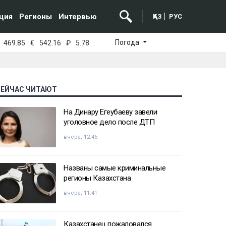
ция
Регионы
Интервью
ҚАЗ
РУС
Погода
469.85
€
542.16
₽
5.78
СЕЙЧАС ЧИТАЮТ
На Динару Егеубаеву завели
уголовное дело после ДТП
вчера, 12:46
Названы самые криминальные
регионы Казахстана
вчера, 11:41
Казахстанец пожаловался