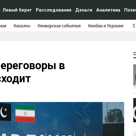
Левый берег
Расследования
Деньги
Аналитика
Пози
ния
#акимы
#январские события
#война в Украине
$
переговоры в
сходит