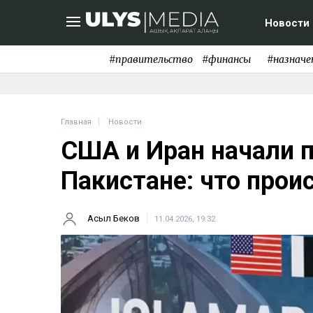
Новости
#правительство
#финансы
#назначе
Главная
Новости
США и Иран начали 
Пакистане: что прои
Асыл Беков
11.04.2026, 19:32