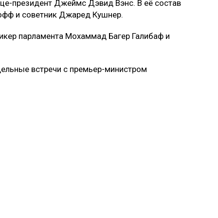
це-президент Джеймс Дэвид Вэнс. В её состав
офф и советник Джаред Кушнер.
пикер парламента Мохаммад Багер Галибаф и
дельные встречи с премьер-министром