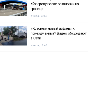
Жапарову после остановки на
границе
вчера, 09:52
«Красили» новый асфальт к
приезду акима? Видео обсуждают
в Сети
вчера, 12:43