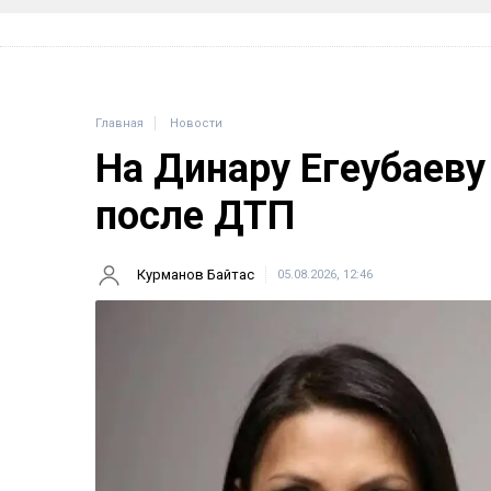
Главная
Новости
На Динару Егеубаеву
после ДТП
Курманов Байтас
05.08.2026, 12:46