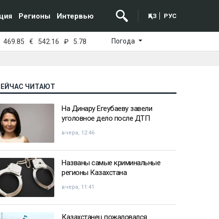
ция
Регионы
Интервью
ҚАЗ
РУС
Погода
469.85
€
542.16
₽
5.78
СЕЙЧАС ЧИТАЮТ
На Динару Егеубаеву завели
уголовное дело после ДТП
вчера, 12:46
Названы самые криминальные
регионы Казахстана
вчера, 11:41
Казахстанец пожаловался