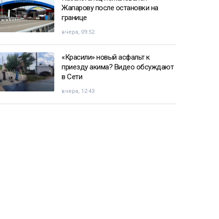
Жапарову после остановки на
границе
вчера, 09:52
«Красили» новый асфальт к
приезду акима? Видео обсуждают
в Сети
вчера, 12:43