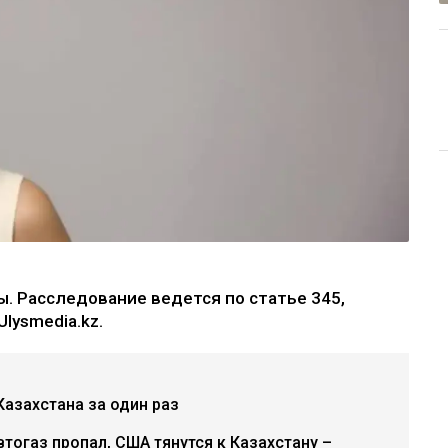
. Расследование ведется по статье 345,
lysmedia.kz.
азахстана за один раз
втогаз пропал, США тянутся к Казахстану –