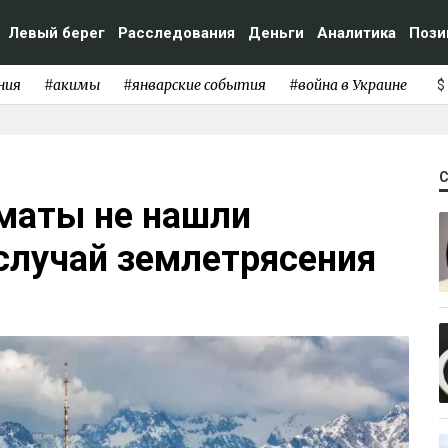
Левый берег
Расследования
Деньги
Аналитика
Пози
ния
#акимы
#январские события
#война в Украине
$
лматы не нашли
случай землетрясения