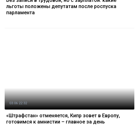
Без записи в трудовой, но с зарплатой: какие
льготы положены депутатам после роспуска
парламента
03.06 22:32
«Штрафстан» отменяется, Кипр зовет в Европу,
готовимся к амнистии – главное за день