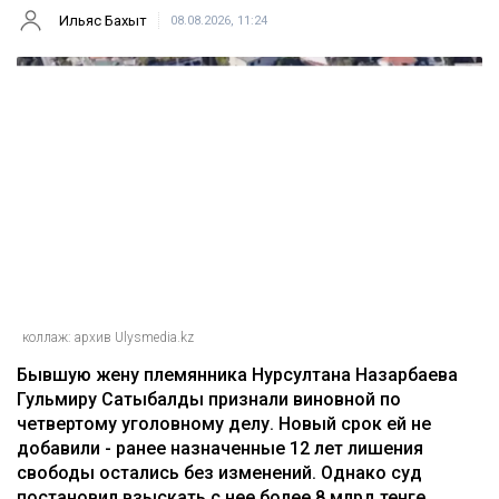
Ильяс Бахыт
08.08.2026, 11:24
коллаж: архив Ulysmedia.kz
Бывшую жену племянника Нурсултана Назарбаева
Гульмиру Сатыбалды признали виновной по
четвертому уголовному делу. Новый срок ей не
добавили - ранее назначенные 12 лет лишения
свободы остались без изменений. Однако суд
постановил взыскать с нее более 8 млрд тенге,