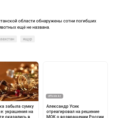
хстанской области обнаружены сотни погибших
ивотных ещё не названа.
азахстан
ящур