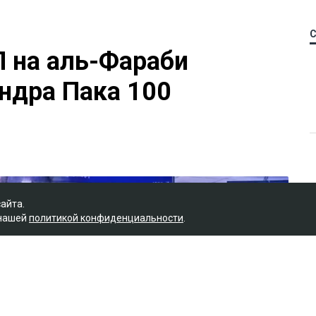
П на аль-Фараби
ндра Пака 100
сайта.
 нашей
политикой конфиденциальности
.