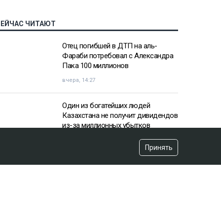
СЕЙЧАС ЧИТАЮТ
Отец погибшей в ДТП на аль-
Фараби потребовал с Александра
Пака 100 миллионов
вчера, 14:27
Один из богатейших людей
Казахстана не получит дивидендов
из-за миллионных убытков
вчера, 10:57
Принять
«Пивной король» Тохтар Тулешов
пытается сократить свой 21-летний
срок
вчера, 15:16