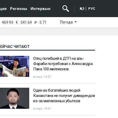
ция
Регионы
Интервью
ҚАЗ
РУС
Погода
469.93
€
541.64
₽
5.71
СЕЙЧАС ЧИТАЮТ
Отец погибшей в ДТП на аль-
Фараби потребовал с Александра
Пака 100 миллионов
вчера, 14:27
Один из богатейших людей
Казахстана не получит дивидендов
из-за миллионных убытков
вчера, 10:57