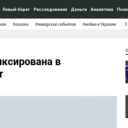
Левый берег
Расследования
Деньги
Аналитика
Пози
ния
#акимы
#январские события
#война в Украине
$
ксирована в
т