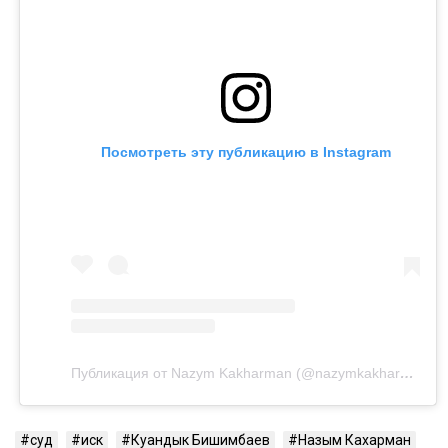
Посмотреть эту публикацию в Instagram
Публикация от Nazym Kakharman (@nazymkakharman)
суд
иск
Куандык Бишимбаев
Назым Кахарман