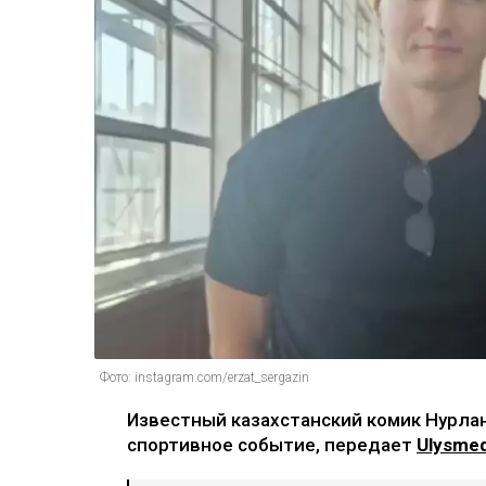
Фото: instagram.com/erzat_sergazin
Известный казахстанский комик Нурлан
спортивное событие, передает
Ulysmed