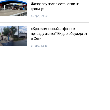
Жапарову после остановки на
границе
вчера, 09:52
«Красили» новый асфальт к
приезду акима? Видео обсуждают
в Сети
вчера, 12:43