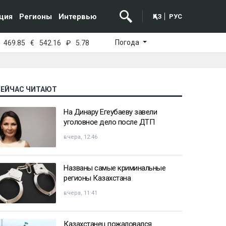
ция
Регионы
Интервью
ҚАЗ
РУС
Погода
469.85
€
542.16
₽
5.78
СЕЙЧАС ЧИТАЮТ
На Динару Егеубаеву завели
уголовное дело после ДТП
вчера, 12:46
Названы самые криминальные
регионы Казахстана
вчера, 11:41
Казахстанец пожаловался