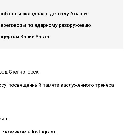
дробности скандала в детсаду Атырау
переговоры по ядерному разоружению
нцертом Канье Уэста
род Степногорск.
ксу, посвященный памяти заслуженного тренера
зин.
с комиком в Instagram.