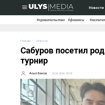
Новости
#правительство
#финансы
#назначе
Главная
Новости
Сабуров посетил род
турнир
Асыл Беков
24.04.2026, 00:09