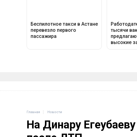
Главная
Новости
На Динару Егеубаеву