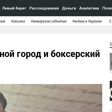
Левый берег
Расследования
Деньги
Аналитика
Пози
ния
#акимы
#январские события
#война в Украине
$
ной город и боксерский