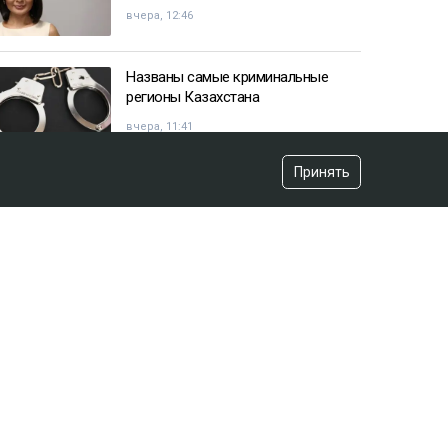
вчера, 12:46
Названы самые криминальные
регионы Казахстана
вчера, 11:41
Принять
Казахстанец пожаловался
Жапарову после остановки на
границе
вчера, 09:52
«Красили» новый асфальт к
приезду акима? Видео обсуждают
в Сети
вчера, 12:43