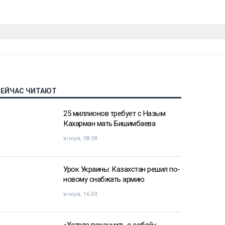
СЕЙЧАС ЧИТАЮТ
25 миллионов требует с Назым
Кахарман мать Бишимбаева
вчера, 08:58
Урок Украины: Казахстан решил по-
новому снабжать армию
вчера, 16:03
«Хотела покончить с собой»: