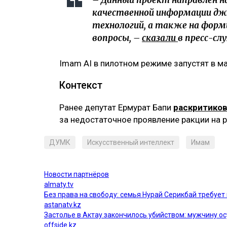
качественной информации д
технологий, а также на фор
вопросы, –
сказали
в пресс-с
Imam AI в пилотном режиме запустят в ма
Контекст
Ранее депутат Ермурат Бапи
раскритико
за недостаточное проявление ракции на 
ДУМК
Искусственный интеллект
Имам