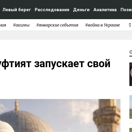
Левый берег
Расследования
Деньги
Аналитика
Пози
ния
#акимы
#январские события
#война в Украине
$
фтият запускает свой