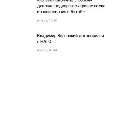
девочка подверглась травле после
изнасилования в Актобе
вчера, 10:20
Владимир Зеленский договорился
с НАТО
вчера, 07:44