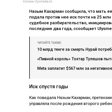
Коллаж Ulysmedia.kz
Назым Кахарман сообщила, что мать е
подала против нее иск почти на 25 млн
судебное разбирательство, иницииров
последние два года, ссообщает Ulysmed
ЧИТАЙТЕ ТАКЖЕ
10 млрд тенге за смерть Нурай потре
«Пивной король» Тохтар Тулешов пыта
Meta заплатит $567 млн за негативно
Иск спустя годы
Как поведала Назым Кахарман, претензии
управляла после рождения второго ребен