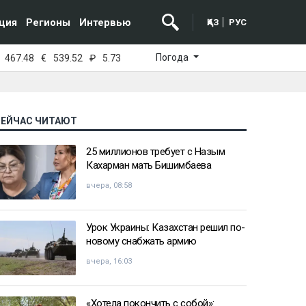
ция
Регионы
Интервью
ҚАЗ
РУС
Погода
467.48
€
539.52
₽
5.73
СЕЙЧАС ЧИТАЮТ
25 миллионов требует с Назым
Кахарман мать Бишимбаева
вчера, 08:58
Урок Украины: Казахстан решил по-
новому снабжать армию
вчера, 16:03
«Хотела покончить с собой»: