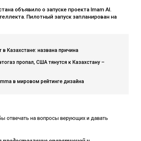
тана объявило о запуске проекта Imam AI.
нтеллекта. Пилотный запуск запланирован на
в Казахстане: названа причина
втогаз пропал, США тянутся к Казахстану –
amma в мировом рейтинге дизайна
обы отвечать на вопросы верующих и давать
а предоставление оперативной и