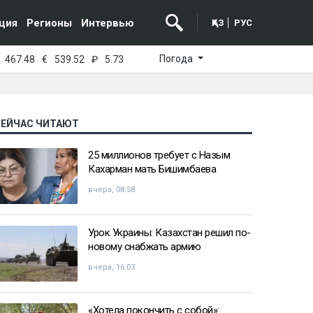
ция
Регионы
Интервью
ҚАЗ
РУС
Погода
467.48
€
539.52
₽
5.73
СЕЙЧАС ЧИТАЮТ
25 миллионов требует с Назым
Кахарман мать Бишимбаева
вчера, 08:58
Урок Украины: Казахстан решил по-
новому снабжать армию
вчера, 16:03
«Хотела покончить с собой»: