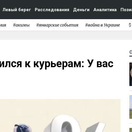
Левый берег
Расследования
Деньги
Аналитика
Пози
ния
#акимы
#январские события
#война в Украине
$
ился к курьерам: У вас