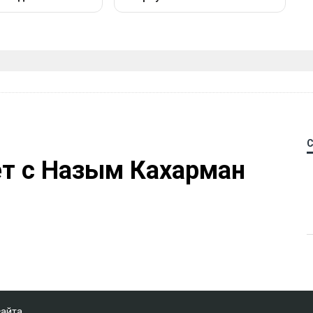
ет с Назым Кахарман
сайта.