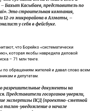
ц – Бахыт Касыбаев, представитель по
rai». Это строительная компания,
и 12-го микрорайона в Алматы, –
алист у себя в фейсбуке.
считают, что Борейко «систематически
ю», которая якобы навредила деловой
ска – 71 млн тенге.
ы по обращениям жителей и давал слово всем
вникам и депутатам.
о разрешительные документы на
я. Представители госорганов уверяли,
ие экспертизы ПСД (проектно-сметной
 а талон-уведомление о начале