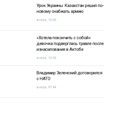
Урок Украины: Казахстан решил по-
новому снабжать армию
вчера, 16:03
«Хотела покончить с собой»:
девочка подверглась травле после
изнасилования в Актобе
вчера, 10:20
Владимир Зеленский договорился
с НАТО
вчера, 07:44