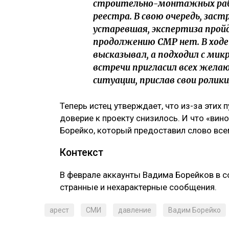
строительно-монтажных раб
реестра. В свою очередь, зас
устаревшая, экспертиза прой
продолжению СМР нет. В ходе
высказывал, а подходил с мик
встречи пригласил всех жела
ситуации, прислав свои ролики
Теперь истец утверждает, что из-за этих
доверие к проекту снизилось. И что «вин
Борейко, который предоставил слово вс
Контекст
В феврале аккаунты Вадима Борейков в 
странные и нехарактерные сообщения.
арест
СМИ
давление
Вадим Борейко