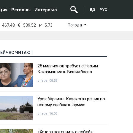
ция
Регионы
Интервью
ҚАЗ
РУС
Погода
467.48
€
539.52
₽
5.73
СЕЙЧАС ЧИТАЮТ
25 миллионов требует с Назым
Кахарман мать Бишимбаева
вчера, 08:58
Урок Украины: Казахстан решил по-
новому снабжать армию
вчера, 16:03
«Хотела покончить с собой»: