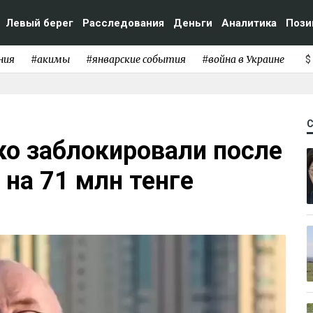
Левый берег
Расследования
Деньги
Аналитика
Пози
ния
#акимы
#январские события
#война в Украине
$
ко заблокировали после
 на 71 млн тенге