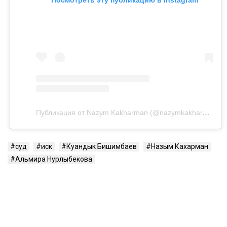
Публикация от Nazym Kakharman (@nazymkakharman)
суд
иск
Куандык Бишимбаев
Назым Кахарман
Альмира Нурлыбекова