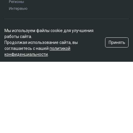
Регионы
Интервью
Редакция
Мы используем файлы cookie для улучшения
О проекте
работы сайта.
Правила сайта
Принять
Продолжая использование сайта, вы
Реклама на сайте
соглашаетесь с нашей
политикой
конфиденциальности
.
Контакты
Редакционная политика
Мы в социальных сетях
Подписаться на Google News