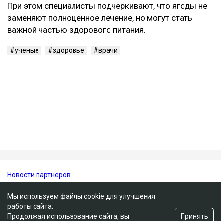
повышенным артериальным давлением и
метаболическим синдромом.
Исследователи отмечают, что включение темного
винограда и черники в регулярный рацион может
стать одной из простых профилактических мер для
поддержания здоровья сердца.
При этом специалисты подчеркивают, что ягоды не
заменяют полноценное лечение, но могут стать
важной частью здорового питания.
ученые
здоровье
врачи
Мы используем файлы cookie для улучшения
работы сайта.
Принять
Продолжая использование сайта, вы