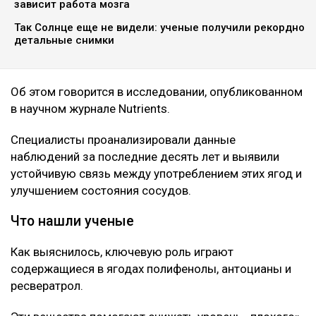
здоровье сердечно-сосудистой системы, передает
Ulysmedia.kz.
ЧИТАЙТЕ ТАКЖЕ
Корь, коклюш, теперь «свинка»: чем грозит Казахстану
массовый отказ от прививок
Нейробиолог назвала три привычки, от которых
зависит работа мозга
Так Солнце еще не видели: ученые получили рекордно
детальные снимки
Об этом говорится в исследовании, опубликованном
в научном журнале Nutrients.
Специалисты проанализировали данные
наблюдений за последние десять лет и выявили
устойчивую связь между употреблением этих ягод и