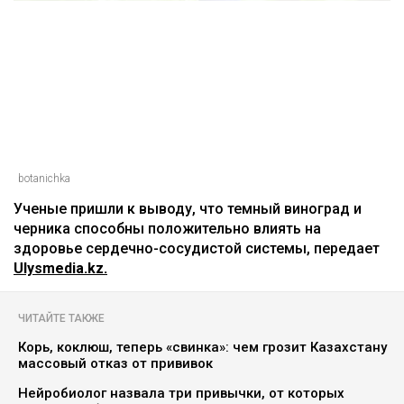
Названы ягоды, снижающие
плохой холестерин и воспаление
Асыл Беков
09.08.2026, 07:29
botanichka
Ученые пришли к выводу, что темный виноград и
черника способны положительно влиять на