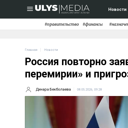
Новости
#правительство
#финансы
#назначе
Главная
Новости
Россия повторно зая
перемирии» и пригро
Динара Бекболаева
08.05.2026, 09:28