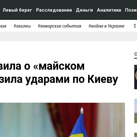
Левый берег
Расследования
Деньги
Аналитика
Пози
ния
#акимы
#январские события
#война в Украине
$
вила о «майском
зила ударами по Киеву