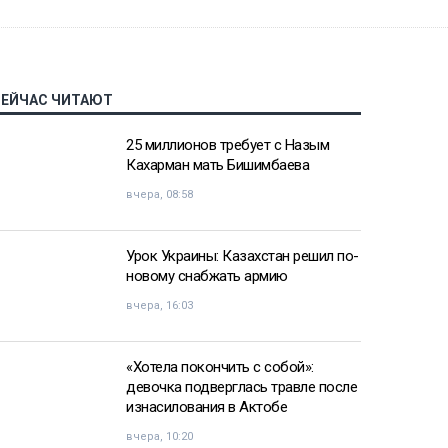
СЕЙЧАС ЧИТАЮТ
25 миллионов требует с Назым
Кахарман мать Бишимбаева
вчера, 08:58
Урок Украины: Казахстан решил по-
новому снабжать армию
вчера, 16:03
«Хотела покончить с собой»:
девочка подверглась травле после
изнасилования в Актобе
вчера, 10:20