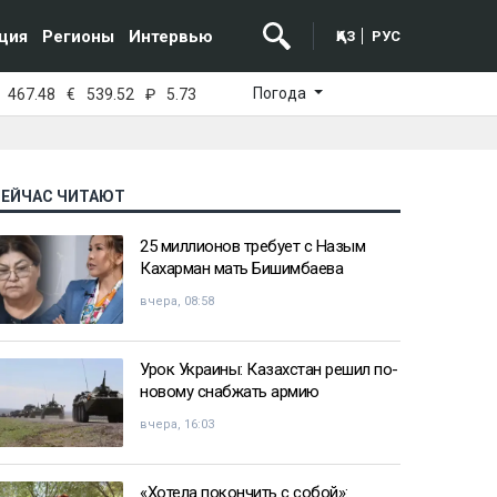
ция
Регионы
Интервью
ҚАЗ
РУС
Погода
467.48
€
539.52
₽
5.73
СЕЙЧАС ЧИТАЮТ
25 миллионов требует с Назым
Кахарман мать Бишимбаева
вчера, 08:58
Урок Украины: Казахстан решил по-
новому снабжать армию
вчера, 16:03
«Хотела покончить с собой»: