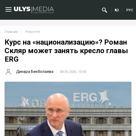
ҚАЗ
РУС
Главная
Новости
Курс на «национализацию»? Роман
Скляр может занять кресло главы
ERG
Динара Бекболаева
08.05.2026, 10:40