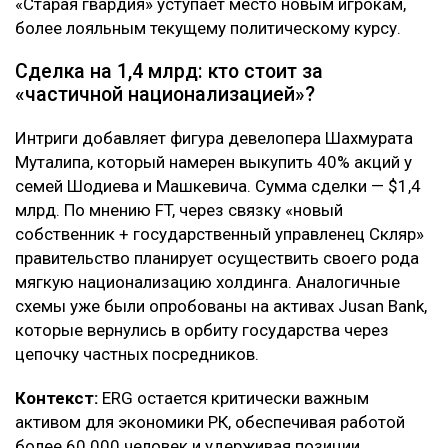
«Старая гвардия» уступает место новым игрокам,
более лояльным текущему политическому курсу.
Сделка на 1,4 млрд: кто стоит за
«частичной национализацией»?
Интриги добавляет фигура девелопера Шахмурата
Муталипа, который намерен выкупить 40% акций у
семей Шодиева и Машкевича. Сумма сделки — $1,4
млрд. По мнению FT, через связку «новый
собственник + государственный управленец Скляр»
правительство планирует осуществить своего рода
мягкую национализацию холдинга. Аналогичные
схемы уже были опробованы на активах Jusan Bank,
которые вернулись в орбиту государства через
цепочку частных посредников.
Контекст:
ERG остается критически важным
активом для экономики РК, обеспечивая работой
более 60 000 человек и удерживая позиции