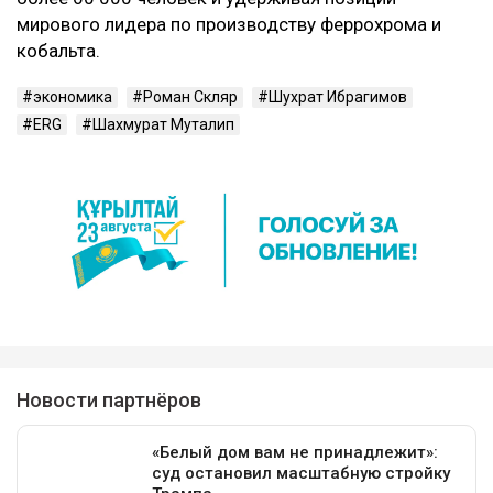
мирового лидера по производству феррохрома и
кобальта.
экономика
Роман Скляр
Шухрат Ибрагимов
ERG
Шахмурат Муталип