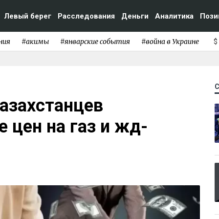
Левый берег
Расследования
Деньги
Аналитика
Пози
ния
#акимы
#январские события
#война в Украине
$
казахстанцев
 цен на газ и жд-