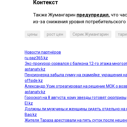
Контекст
Также Жумангарин
предупредил,
что ча
из-за снижения уровня потребительского
цены
рост цен
Серик Жумангарин
тар