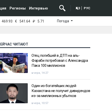
ция
Регионы
Интервью
ҚАЗ
РУС
Погода
469.93
€
541.64
₽
5.71
СЕЙЧАС ЧИТАЮТ
Отец погибшей в ДТП на аль-
Фараби потребовал с Александра
Пака 100 миллионов
вчера, 14:27
Один из богатейших людей
Казахстана не получит дивидендов
из-за миллионных убытков
вчера, 10:57