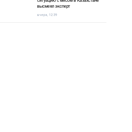
ситуацию с мясом в Казахстане
высмеял эксперт
вчера, 12:39