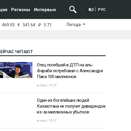
ция
Регионы
Интервью
ҚАЗ
РУС
Погода
469.93
€
541.64
₽
5.71
СЕЙЧАС ЧИТАЮТ
Отец погибшей в ДТП на аль-
Фараби потребовал с Александра
Пака 100 миллионов
вчера, 14:27
Один из богатейших людей
Казахстана не получит дивидендов
из-за миллионных убытков
вчера, 10:57