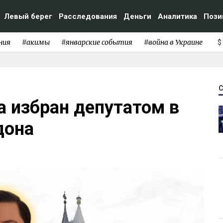
Левый берег
Расследования
Деньги
Аналитика
Пози
ния
#акимы
#январские события
#война в Украине
$
 избран депутатом в
дона