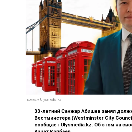
коллаж Ulysmedia.kz
33-летний Санжар Абишев занял должн
Вестминстера (Westminster City Counc
сообщает
Ulysmedia.kz
. Об этом на св
Канат Копбаев.