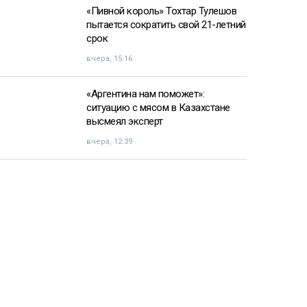
«Пивной король» Тохтар Тулешов
пытается сократить свой 21-летний
срок
вчера, 15:16
«Аргентина нам поможет»:
ситуацию с мясом в Казахстане
высмеял эксперт
вчера, 12:39