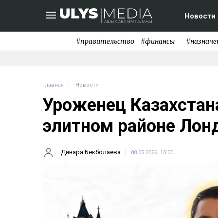
Новости
#правительство
#финансы
#назначе
Главная
Новости
Уроженец Казахстана
элитном районе Лон
Динара Бекболаева
08.05.2026, 15:30