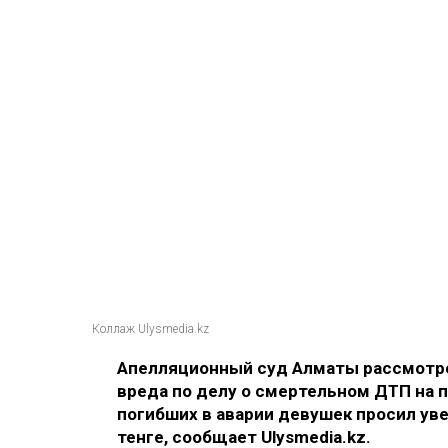
Коллаж Ulysmedia.kz
Апелляционный суд Алматы рассмотре
вреда по делу о смертельном ДТП на п
погибших в аварии девушек просил ув
тенге, сообщает Ulysmedia.kz.