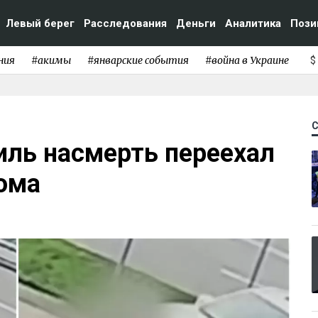
Левый берег
Расследования
Деньги
Аналитика
Пози
ния
#акимы
#январские события
#война в Украине
$
иль насмерть переехал
ома