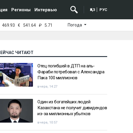
ция
Регионы
Интервью
ҚАЗ
РУС
Погода
469.93
€
541.64
₽
5.71
СЕЙЧАС ЧИТАЮТ
Отец погибшей в ДТП на аль-
Фараби потребовал с Александра
Пака 100 миллионов
вчера, 14:27
Один из богатейших людей
Казахстана не получит дивидендов
из-за миллионных убытков
вчера, 10:57