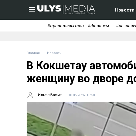
Новости
#правительство
#финансы
#назначе
Главная
Новости
В Кокшетау автомоб
женщину во дворе д
Ильяс Бахыт
10.05.2026, 10:50