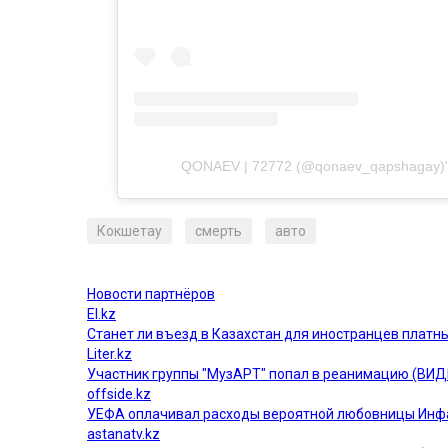
QONAEV | 72772 (@qonaev_qapshagay)'in 
Кокшетау
смерть
авто