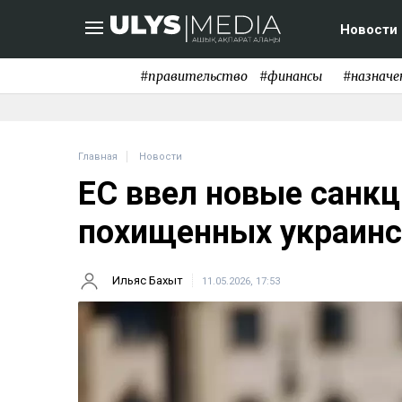
Новости
#правительство
#финансы
#назначе
Главная
Новости
ЕС ввел новые санкц
похищенных украинс
Ильяс Бахыт
11.05.2026, 17:53