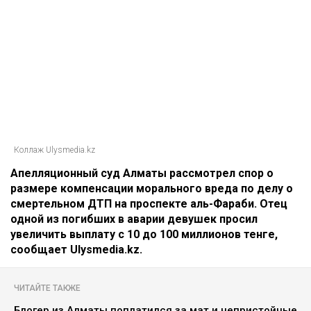
Коллаж Ulysmedia.kz
Апелляционный суд Алматы рассмотрел спор о
размере компенсации морального вреда по делу о
смертельном ДТП на проспекте аль-Фараби. Отец
одной из погибших в аварии девушек просил
увеличить выплату с 10 до 100 миллионов тенге,
сообщает Ulysmedia.kz.
ЧИТАЙТЕ ТАКЖЕ
Блогер из Алматы поплатился за мат и непристойные